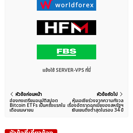
แจ้งใช้ SERVER-VPS ที่นี่
แนะแนว
หัวข้อก่อนหน้า
หัวข้อถัดไป
ฮ่องกงเตรียมอนุมัติสปอต
หุ้นเอเชียร่วงจากความกังวล
เรื่อง
Bitcoin ETFs เป็นครั้งแรกใน
เรื่องอัตราดอกเบี้ยของสหรัฐฯ
เดือนเมษายน
เงินเยนดิ่งต่ำสุดในรอบ 34 ปี