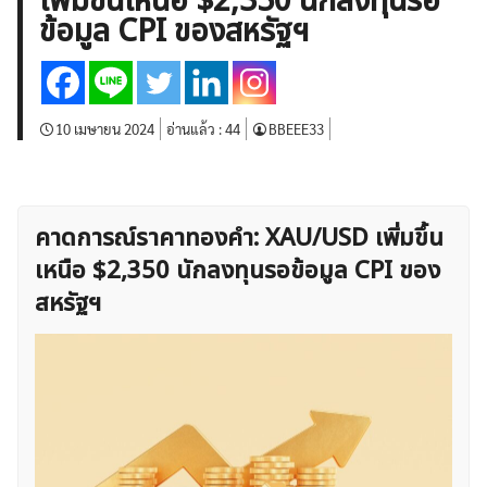
เพิ่มขึ้นเหนือ $2,350 นักลงทุนรอ
บทวิเคราะห์
เศรษฐกิจทั่วไป
ดัชนี-หุ้น
พันธบัตร
ข้อมูล CPI ของสหรัฐฯ
สินค้าโภคภัณฑ์
โบรกเกอร์ FX
โปรโมชั่น Forex
กองทุน Forex
ฟรี EA
10 เมษายน 2024
อ่านแล้ว :
44
BBEEE33
คาดการณ์ราคาทองคำ: XAU/USD เพิ่มขึ้น
เหนือ $2,350 นักลงทุนรอข้อมูล CPI ของ
สหรัฐฯ