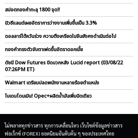
สปอตทองคำทะลุ 1800 จุด!!
นิวซีแลนด์เผยอัตราการว่างงานเพิ่มขึ้นเป็น 3.3%
ดอลลาร์ไต้หวันร่วง ความตึงเครียดในจีนยังคงดำเนินต่อไป
ทองคำทรงตัวจับตาเฟดขึ้นอัตราดอกเบี้ย
ดัชนี Dow Futures ปิดบวกหลัง Lucid report (03/08/22
07:26PM ET)
Walmart เตรียมปลดพนักงานหลายร้อยตำแหน่ง
ไบเดนโดนเมิน! Opec+ผลิตน้ำมันเพิ่มนิดเดียว
ไม่พลาดทุกข่าวสาร ทุกการเคลื่อนไหว เว็บไซต์ข้อมูลข่าวสาร
ฟอเร็กซ์ (FOREX) ยอดนิยมอันดับต้น ๆ ของประเทศไทย