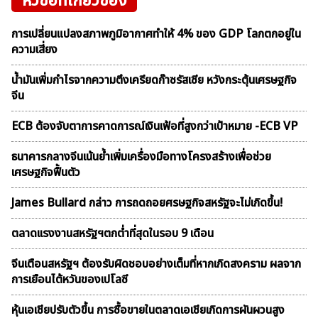
หัวข้อที่เกี่ยวข้อง
การเปลี่ยนแปลงสภาพภูมิอากาศทำให้ 4% ของ GDP โลกตกอยู่ใน
ความเสี่ยง
น้ำมันเพิ่มกำไรจากความตึงเครียดก๊าซรัสเซีย หวังกระตุ้นเศรษฐกิจ
จีน
ECB ต้องจับตาการคาดการณ์เงินเฟ้อที่สูงกว่าเป้าหมาย -ECB VP
ธนาคารกลางจีนเน้นย้ำเพิ่มเครื่องมือทางโครงสร้างเพื่อช่วย
เศรษฐกิจฟื้นตัว
James Bullard กล่าว การถดถอยศรษฐกิจสหรัฐจะไม่เกิดขึ้น!
ตลาดเเรงงานสหรัฐฯตกต่ำที่สุดในรอบ 9 เดือน
จีนเตือนสหรัฐฯ ต้องรับผิดชอบอย่างเต็มที่หากเกิดสงคราม ผลจาก
การเยือนไต้หวันของเปโลซี
หุ้นเอเชียปรับตัวขึ้น การซื้อขายในตลาดเอเชียเกิดการผันผวนสูง