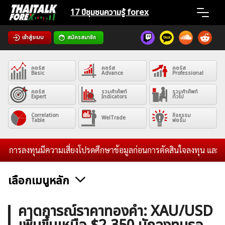
Skip
17 ปีชุมชน
ความรู้ forex
to
content
เข้าสู่ระบบ
สมัครสมาชิก
Home
คอร์ส
คอร์ส
คอร์ส
News
Basic
Advance
Professional
คอร์ส
รวมคำศัพท์
รวมคำศัพท์
Expert
Indicators
ทั่วไป
Articles
Correlation
กิจกรรม
WelTrade
Table
ฟอรั่ม
VPS Register
ารลงทุนมีความเสี่ยงโปรดศึกษาข้อมูลก่อนการตัดสินใจลงทุน และไม่รับร
เลือกเมนูหลัก
ค้นหา
ข่าวฟอเร็กซ์และสกุลเงิน
คริปโตเคอร์เรนซี
ฟรีซิกแนล รายวัน
คาดการณ์ราคาทองคำ: XAU/USD
สำหรับ: