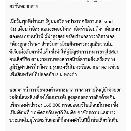
ตะวันออกกลาง
เมื่อวันพุธที่ผ่านมา รัฐมนตรีต่างประเทศอิสราเอล Israel
Kat เตือนว่าอิสราเอลจะตอบโต้หากอิหร่านโจมตีจากดินแดน
ของตน ก่อนหน้านี้ ผู้นำสูงสุดของอิหร่านกล่าวว่าอิสราเอล
“ต้องถูกลงโทษ” สำหรับการโจมตีอาคารกงสุลอิหร่านใน
ซีเรียเมื่อสัปดาห์ที่แล้ว ซึ่งทำให้ผู้บัญชาการทหารอาวุโสสอง
คนเสียชีวิต ตามรายงานของสกายนิ
วส์
ความตึงเครียดทาง
ภูมิรัฐศาสตร์ที่ทวีความรุนแรงขึ้นในตะวันออกกลางอาจช่วย
เพิ่มสินทรัพย์ที่ปลอดภัย เช่น ทองคำ
นอกจากนี้ การซื้อทองคำจากธนาคารกลางรายใหญ่ยังช่วยยก
ระดับโลหะสีเหลืองให้แตะระดับสูงสุดตลอดกาลอีกด้วย จีน
เพิ่มทองคำสำรอง 160,000 ทรอยออนซ์ในเดือนมีนาคม ซึ่ง
เป็นเดือนที่ 17 ติดต่อกัน ตุรกี อินเดีย คาซัคสถาน และบาง
ประเทศในยุโรปตะวันออกก็ซื้อทองคำในปีนี้ เช่นเดียวกับจีน