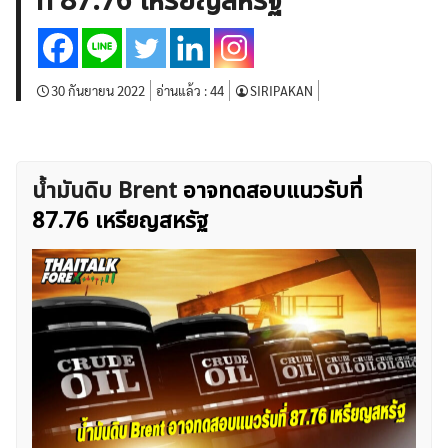
ที่ 87.76 เหรียญสหรัฐ
บทวิเคราะห์
เศรษฐกิจทั่วไป
ดัชนี-หุ้น
พันธบัตร
สินค้าโภคภัณฑ์
โบรกเกอร์ FX
โปรโมชั่น Forex
กองทุน Forex
ฟรี EA
30 กันยายน 2022
อ่านแล้ว :
44
SIRIPAKAN
น้ำมันดิบ Brent
อาจทดสอบแนวรับที่
87.76 เหรียญสหรัฐ