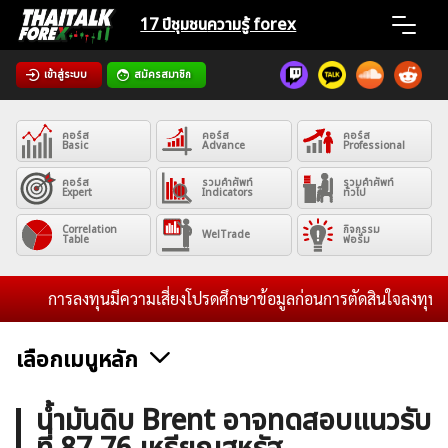
Skip
17 ปีชุมชน
ความรู้ forex
to
content
เข้าสู่ระบบ
สมัครสมาชิก
Home
คอร์ส
คอร์ส
คอร์ส
News
Basic
Advance
Professional
คอร์ส
รวมคำศัพท์
รวมคำศัพท์
Expert
Indicators
ทั่วไป
Articles
Correlation
กิจกรรม
WelTrade
Table
ฟอรั่ม
VPS Register
การลงทุนมีความเสี่ยงโปรดศึกษาข้อมูลก่อนการตัดสินใจลงทุน และไ
เลือกเมนูหลัก
ค้นหา
ข่าวฟอเร็กซ์และสกุลเงิน
คริปโตเคอร์เรนซี
ฟรีซิกแนล รายวัน
น้ำมันดิบ Brent อาจทดสอบแนวรับ
สำหรับ: