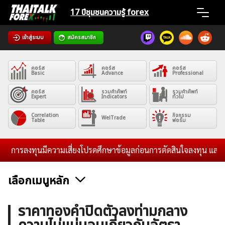
Skip
17 ปีชุมชน
ความรู้ forex
to
content
เข้าสู่ระบบ
สมัครสมาชิก
Home
คอร์ส
คอร์ส
คอร์ส
News
Basic
Advance
Professional
คอร์ส
รวมคำศัพท์
รวมคำศัพท์
Expert
Indicators
ทั่วไป
Articles
Correlation
กิจกรรม
WelTrade
Table
ฟอรั่ม
VPS Register
การลงทุนมีความเสี่ยงโปรดศึกษาข้อมูลก่อนการตัดสินใจลงทุน และไม่รั
เลือกเมนูหลัก
ค้นหา
ข่าวฟอเร็กซ์และสกุลเงิน
คริปโตเคอร์เรนซี
ฟรีซิกแนล รายวัน
ราคาทองคำปิดตัวลงท่ามกลาง
สำหรับ: