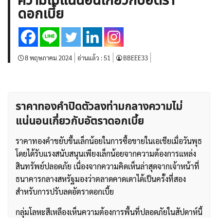
ความไม่แน่นอนเกี่ยวกับอัตรา
บทวิเคราะห์
เศรษฐกิจทั่วไป
ดัชนี-หุ้น
พันธบัตร
ดอกเบี้ย
สินค้าโภคภัณฑ์
โบรกเกอร์ FX
โปรโมชั่น Forex
กองทุน Forex
ฟรี EA
8 พฤษภาคม 2024
อ่านแล้ว :
51
BBEEE33
ราคาทองคำปิดตัวลงท่ามกลางความไม่
แน่นอนเกี่ยวกับอัตราดอกเบี้ย
ราคาทองคำขยับขึ้นเล็กน้อยในการซื้อขายในเอเชียเมื่อวันพุธ
โดยได้รับแรงสนับสนุนเพียงเล็กน้อยจากความต้องการแหล่ง
สินทรัพย์ปลอดภัย เนื่องจากความคิดเห็นล่าสุดจากเจ้าหน้าที่
ธนาคารกลางสหรัฐมองว่าตลาดคาดเดาได้เป็นครั้งที่สอง
สำหรับการปรับลดอัตราดอกเบี้ย
กลุ่มโลหะสีเหลืองเห็นความต้องการพื้นที่ปลอดภัยในสัปดาห์นี้