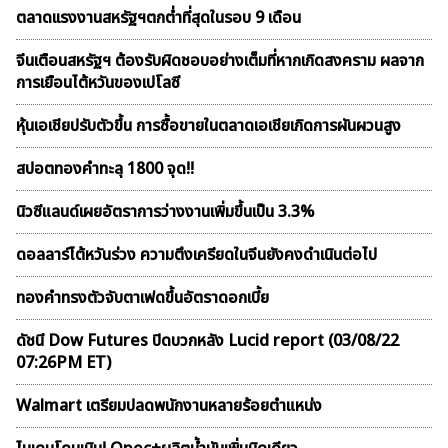
ตลาดเเรงงานสหรัฐฯตกต่ำที่สุดในรอบ 9 เดือน
จีนเตือนสหรัฐฯ ต้องรับผิดชอบอย่างเต็มที่หากเกิดสงคราม ผลจาก
การเยือนไต้หวันของเปโลซี
หุ้นเอเชียปรับตัวขึ้น การซื้อขายในตลาดเอเชียเกิดการผันผวนสูง
สปอตทองคำทะลุ 1800 จุด!!
นิวซีแลนด์เผยอัตราการว่างงานเพิ่มขึ้นเป็น 3.3%
ดอลลาร์ไต้หวันร่วง ความตึงเครียดในจีนยังคงดำเนินต่อไป
ทองคำทรงตัวจับตาเฟดขึ้นอัตราดอกเบี้ย
ดัชนี Dow Futures ปิดบวกหลัง Lucid report (03/08/22
07:26PM ET)
Walmart เตรียมปลดพนักงานหลายร้อยตำแหน่ง