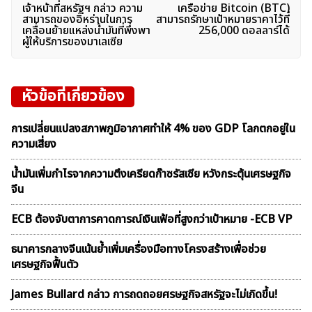
เจ้าหน้าที่สหรัฐฯ กล่าว ความ
เครือข่าย Bitcoin (BTC)
เรื่อง
สามารถของอิหร่านในการ
สามารถรักษาเป้าหมายราคาไว้ที่
เคลื่อนย้ายแหล่งน้ำมันที่พึ่งพา
256,000 ดอลลาร์ได้
ผู้ให้บริการของมาเลเซีย
หัวข้อที่เกี่ยวข้อง
การเปลี่ยนแปลงสภาพภูมิอากาศทำให้ 4% ของ GDP โลกตกอยู่ใน
ความเสี่ยง
น้ำมันเพิ่มกำไรจากความตึงเครียดก๊าซรัสเซีย หวังกระตุ้นเศรษฐกิจ
จีน
ECB ต้องจับตาการคาดการณ์เงินเฟ้อที่สูงกว่าเป้าหมาย -ECB VP
ธนาคารกลางจีนเน้นย้ำเพิ่มเครื่องมือทางโครงสร้างเพื่อช่วย
เศรษฐกิจฟื้นตัว
James Bullard กล่าว การถดถอยศรษฐกิจสหรัฐจะไม่เกิดขึ้น!