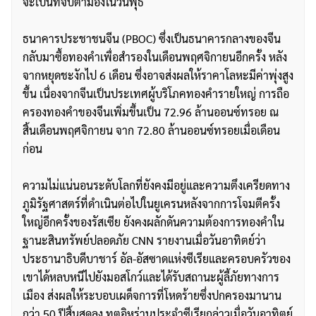
จะเป็นที่จับตามองในวันพุธ
ธนาคารประชาชนจีน (PBOC) ซึ่งเป็นธนาคารกลางของจีน
กลับมาซื้อทองคำเพื่อสำรองในเดือนพฤศจิกายนอีกครั้ง หลัง
จากหยุดชะงักไป 6 เดือน ซึ่งอาจส่งผลให้ราคาโลหะมีค่าพุ่งสูง
ขึ้น เนื่องจากจีนเป็นประเทศผู้บริโภคทองคำรายใหญ่ การถือ
ครองทองคำของจีนเพิ่มขึ้นเป็น 72.96 ล้านออนซ์ทรอย ณ
สิ้นเดือนพฤศจิกายน จาก 72.80 ล้านออนซ์ทรอยเมื่อเดือน
ก่อน
ความไม่แน่นอนระดับโลกที่ยังคงมีอยู่และความตึงเครียดทาง
ภูมิรัฐศาสตร์ที่ดำเนินต่อไปในยูเครนหลังจากการโจมตีครั้ง
ใหญ่อีกครั้งของรัสเซีย ยังคงผลักดันความต้องการทองคำใน
ฐานะสินทรัพย์ปลอดภัย CNN รายงานเมื่อวันอาทิตย์ว่า
ประธานาธิบดีบาชาร์ อัล-อัสซาดแห่งซีเรียและครอบครัวของ
เขาได้หลบหนีไปยังมอสโกว์และได้รับสถานะผู้ลี้ภัยทางการ
เมือง ส่งผลให้ระบอบเผด็จการที่โหดร้ายซึ่งปกครองมานาน
กว่า 50 ปีสิ้นสุดลง ทูตอิหร่านประจำซีเรียกล่าวเมื่อวันอาทิตย์