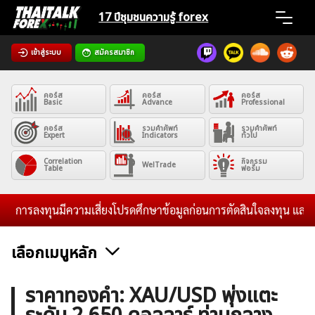
Skip
17 ปีชุมชน
ความรู้ forex
to
content
เข้าสู่ระบบ
สมัครสมาชิก
Home
คอร์ส
คอร์ส
คอร์ส
News
Basic
Advance
Professional
คอร์ส
รวมคำศัพท์
รวมคำศัพท์
Expert
Indicators
ทั่วไป
Articles
Correlation
กิจกรรม
WelTrade
Table
ฟอรั่ม
VPS Register
การลงทุนมีความเสี่ยงโปรดศึกษาข้อมูลก่อนการตัดสินใจลงทุน และไม่รับ
เลือกเมนูหลัก
ค้นหา
ข่าวฟอเร็กซ์และสกุลเงิน
คริปโตเคอร์เรนซี
ฟรีซิกแนล รายวัน
ราคาทองคำ: XAU/USD พุ่งแตะ
สำหรับ: