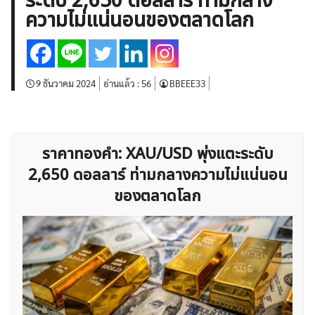
ระดับ 2,650 ดอลลาร์ ท่ามกลาง
บทวิเคราะห์
เศรษฐกิจทั่วไป
ดัชนี-หุ้น
พันธบัตร
ความไม่แน่นอนของตลาดโลก
สินค้าโภคภัณฑ์
โบรกเกอร์ FX
โปรโมชั่น Forex
กองทุน Forex
ฟรี EA
9 ธันวาคม 2024
อ่านแล้ว :
56
BBEEE33
ราคาทองคำ: XAU/USD พุ่งแตะระดับ
2,650 ดอลลาร์ ท่ามกลางความไม่แน่นอน
ของตลาดโลก