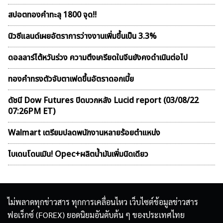
สปอตทองคำทะลุ 1800 จุด!!
นิวซีแลนด์เผยอัตราการว่างงานเพิ่มขึ้นเป็น 3.3%
ดอลลาร์ไต้หวันร่วง ความตึงเครียดในจีนยังคงดำเนินต่อไป
ทองคำทรงตัวจับตาเฟดขึ้นอัตราดอกเบี้ย
ดัชนี Dow Futures ปิดบวกหลัง Lucid report (03/08/22
07:26PM ET)
Walmart เตรียมปลดพนักงานหลายร้อยตำแหน่ง
ไบเดนโดนเมิน! Opec+ผลิตน้ำมันเพิ่มนิดเดียว
ไม่พลาดทุกข่าวสาร ทุกการเคลื่อนไหว เว็บไซต์ข้อมูลข่าวสาร
ฟอเร็กซ์ (FOREX) ยอดนิยมอันดับต้น ๆ ของประเทศไทย