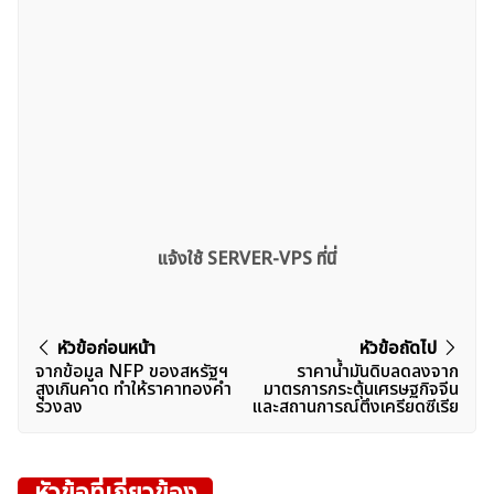
แจ้งใช้ SERVER-VPS ที่นี่
แนะแนว
หัวข้อก่อนหน้า
หัวข้อถัดไป
จากข้อมูล NFP ของสหรัฐฯ
ราคาน้ำมันดิบลดลงจาก
เรื่อง
สูงเกินคาด ทำให้ราคาทองคำ
มาตรการกระตุ้นเศรษฐกิจจีน
ร่วงลง
และสถานการณ์ตึงเครียดซีเรีย
หัวข้อที่เกี่ยวข้อง