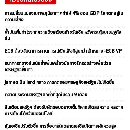
การเปลี่ยนแปลงสภาพภูมิอากาศทำให้ 4% ของ GDP โลกตกอยู่ใน
ความเสี่ยง
น้ำมันเพิ่มกำไรจากความตึงเครียดก๊าซรัสเซีย หวังกระตุ้นเศรษฐกิจ
จีน
ECB ต้องจับตาการคาดการณ์เงินเฟ้อที่สูงกว่าเป้าหมาย -ECB VP
ธนาคารกลางจีนเน้นย้ำเพิ่มเครื่องมือทางโครงสร้างเพื่อช่วย
เศรษฐกิจฟื้นตัว
James Bullard กล่าว การถดถอยศรษฐกิจสหรัฐจะไม่เกิดขึ้น!
ตลาดเเรงงานสหรัฐฯตกต่ำที่สุดในรอบ 9 เดือน
จีนเตือนสหรัฐฯ ต้องรับผิดชอบอย่างเต็มที่หากเกิดสงคราม ผลจาก
การเยือนไต้หวันของเปโลซี
หุ้นเอเชียปรับตัวขึ้น การซื้อขายในตลาดเอเชียเกิดการผันผวนสูง