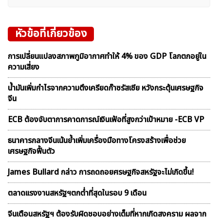
หัวข้อที่เกี่ยวข้อง
การเปลี่ยนแปลงสภาพภูมิอากาศทำให้ 4% ของ GDP โลกตกอยู่ใน
ความเสี่ยง
น้ำมันเพิ่มกำไรจากความตึงเครียดก๊าซรัสเซีย หวังกระตุ้นเศรษฐกิจ
จีน
ECB ต้องจับตาการคาดการณ์เงินเฟ้อที่สูงกว่าเป้าหมาย -ECB VP
ธนาคารกลางจีนเน้นย้ำเพิ่มเครื่องมือทางโครงสร้างเพื่อช่วย
เศรษฐกิจฟื้นตัว
James Bullard กล่าว การถดถอยศรษฐกิจสหรัฐจะไม่เกิดขึ้น!
ตลาดเเรงงานสหรัฐฯตกต่ำที่สุดในรอบ 9 เดือน
จีนเตือนสหรัฐฯ ต้องรับผิดชอบอย่างเต็มที่หากเกิดสงคราม ผลจาก