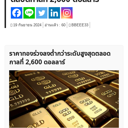
สินค้าโภคภัณฑ์
โบรกเกอร์ FX
โปรโมชั่น Forex
กองทุน Forex
ฟรี EA
19 กันยายน 2024
อ่านแล้ว :
60
BBEEE33
ราคาทองร่วงลงต่ำกว่าระดับสูงสุดตลอด
กาลที่ 2,600 ดอลลาร์