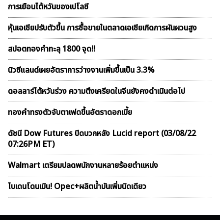
การเยือนไต้หวันของเปโลซี
หุ้นเอเชียปรับตัวขึ้น การซื้อขายในตลาดเอเชียเกิดการผันผวนสูง
สปอตทองคำทะลุ 1800 จุด!!
นิวซีแลนด์เผยอัตราการว่างงานเพิ่มขึ้นเป็น 3.3%
ดอลลาร์ไต้หวันร่วง ความตึงเครียดในจีนยังคงดำเนินต่อไป
ทองคำทรงตัวจับตาเฟดขึ้นอัตราดอกเบี้ย
ดัชนี Dow Futures ปิดบวกหลัง Lucid report (03/08/22
07:26PM ET)
Walmart เตรียมปลดพนักงานหลายร้อยตำแหน่ง
ไบเดนโดนเมิน! Opec+ผลิตน้ำมันเพิ่มนิดเดียว