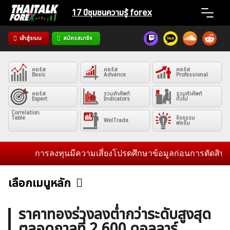
Skip
17 ปีชุมชน
ความรู้ forex
to
content
เข้าสู่ระบบ
สมัครสมาชิก
Home
คอร์ส
คอร์ส
คอร์ส
News
Basic
Advance
Professional
คอร์ส
รวมคำศัพท์
รวมคำศัพท์
Expert
Indicators
ทั่วไป
Articles
Correlation
Table
กิจกรรม
WelTrade
ฟอรั่ม
VPS Register
การลงทุนมีความเสี่ยงโปรดศึกษาข้อมูลก่อนการตัดสินใจลงทุน
เลือกเมนูหลัก
ข่าวฟอเร็กซ์และสกุลเงิน
คริปโตเคอร์เรนซี
ฟรีซิกแนล รายวัน
ค้นหา
ราคาทองร่วงลงต่ำกว่าระดับสูงสุด
สำหรับ:
ตลอดกาลที่ 2,600 ดอลลาร์
บทวิเคราะห์
เศรษฐกิจทั่วไป
ดัชนี-หุ้น
พันธบัตร