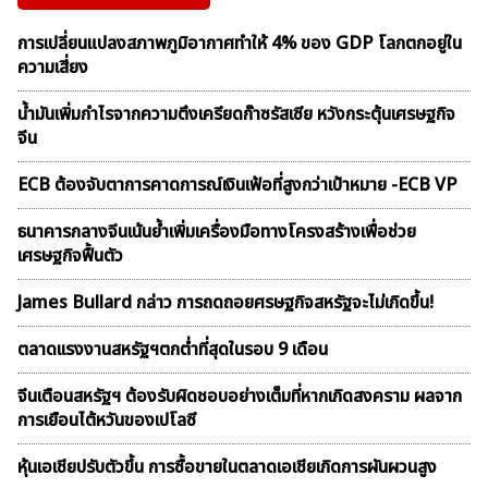
การเปลี่ยนแปลงสภาพภูมิอากาศทำให้ 4% ของ GDP โลกตกอยู่ใน
ความเสี่ยง
น้ำมันเพิ่มกำไรจากความตึงเครียดก๊าซรัสเซีย หวังกระตุ้นเศรษฐกิจ
จีน
ECB ต้องจับตาการคาดการณ์เงินเฟ้อที่สูงกว่าเป้าหมาย -ECB VP
ธนาคารกลางจีนเน้นย้ำเพิ่มเครื่องมือทางโครงสร้างเพื่อช่วย
เศรษฐกิจฟื้นตัว
James Bullard กล่าว การถดถอยศรษฐกิจสหรัฐจะไม่เกิดขึ้น!
ตลาดเเรงงานสหรัฐฯตกต่ำที่สุดในรอบ 9 เดือน
จีนเตือนสหรัฐฯ ต้องรับผิดชอบอย่างเต็มที่หากเกิดสงคราม ผลจาก
การเยือนไต้หวันของเปโลซี
หุ้นเอเชียปรับตัวขึ้น การซื้อขายในตลาดเอเชียเกิดการผันผวนสูง