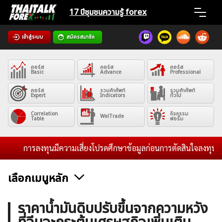
Skip
17 ปีชุมชน
ความรู้ forex
to
content
เข้าสู่ระบบ
สมัครสมาชิก
Home
คอร์ส
คอร์ส
คอร์ส
News
Basic
Advance
Professional
คอร์ส
รวมคำศัพท์
รวมคำศัพท์
Expert
Indicators
ทั่วไป
Articles
Correlation
กิจกรรม
WelTrade
Table
ฟอรั่ม
VPS Register
การลงทุนมีความเสี่ยงโปรดศึกษาข้อมูลก่อนการตัดสินใจลงทุน และไม่
เลือกเมนูหลัก
ค้นหา
ข่าวฟอเร็กซ์และสกุลเงิน
คริปโตเคอร์เรนซี
ฟรีซิกแนล รายวัน
ราคาน้ำมันดิบปรับขึ้นจากความหวัง
สำหรับ: