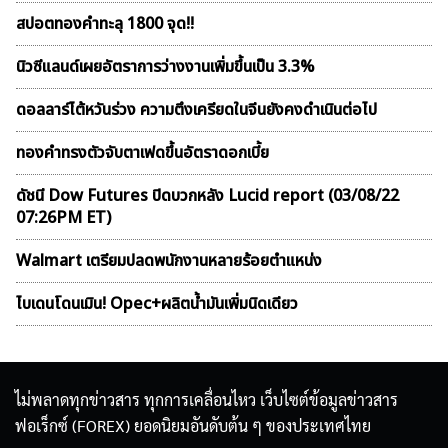
สปอตทองคำทะลุ 1800 จุด!!
นิวซีแลนด์เผยอัตราการว่างงานเพิ่มขึ้นเป็น 3.3%
ดอลลาร์ไต้หวันร่วง ความตึงเครียดในจีนยังคงดำเนินต่อไป
ทองคำทรงตัวจับตาเฟดขึ้นอัตราดอกเบี้ย
ดัชนี Dow Futures ปิดบวกหลัง Lucid report (03/08/22
07:26PM ET)
Walmart เตรียมปลดพนักงานหลายร้อยตำแหน่ง
ไบเดนโดนเมิน! Opec+ผลิตน้ำมันเพิ่มนิดเดียว
ไม่พลาดทุกข่าวสาร ทุกการเคลื่อนไหว เว็บไซต์ข้อมูลข่าวสาร
ฟอเร็กซ์ (FOREX) ยอดนิยมอันดับต้น ๆ ของประเทศไทย