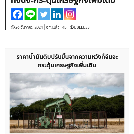
ที่จีนจะกระตุ้นเศรษฐกิจเพิ่มเติม
บทวิเคราะห์
เศรษฐกิจทั่วไป
ดัชนี-หุ้น
พันธบัตร
สินค้าโภคภัณฑ์
โบรกเกอร์ FX
โปรโมชั่น Forex
กองทุน Forex
ฟรี EA
26 ธันวาคม 2024
อ่านแล้ว :
45
BBEEE33
ราคาน้ำมันดิบปรับขึ้นจากความหวังที่จีนจะ
กระตุ้นเศรษฐกิจเพิ่มเติม