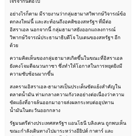
เจรจากันต่อไป
อย่างไรก็ตาม มีรายงานว่ากลุ่มฮามาสวิพากษ์วิจารณ์ข้อ
ตกลงใหม่นี้ และสะท้อนถึงอคติของสหรัฐฯ ที่มีต่อ
อิสราเอล นอกจากนี้ กลุ่มฮามาสยังออกแถลงการณ์
วิพากษ์วิจารณ์ประธานาธิบดีโจ ไบเดนของสหรัฐฯ อีก
ด้วย
ความคิดเห็นของกลุ่มฮามาสเกิดขึ้นในขณะที่อิสราเอล
ยังคงโจมตีฉนวนกาซา ซึ่งทำให้โอกาสในการหยุดยิงมี
ความซับซ้อนมากขึ้น
สงครามอิสราเอล-ฮามาสเป็นประเด็นขัดแย้งสำคัญใน
ตลาดน้ำมัน ท่ามกลางความกังวลอย่างต่อเนื่องว่าความ
ขัดแย้งที่อาจล้นออกมาอาจส่งผลกระทบต่ออุปทาน
น้ำมันในตะวันออกกลาง
รัฐมนตรีต่างประเทศสหรัฐฯ แอนโธนี บลิงเคน ถูกพบเห็น
ขณะกำลังเดินทางไปมาระหว่างอียิปต์ กาตาร์ และ