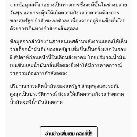
จากข้อมูลสต๊อกอย่างเป็นทางการซึ่งจะมีขึ้นในช่วงปลาย
วันพุธ และกระตุ้นให้เกิดความกังวลว่าความต้องการ
ค้นหา
ของสหรัฐฯ กำลังชะลอตัวลง เนื่องจากฤดูร้อนซึ่งเต็มไป
สำหรับ:
ด้วยการเดินทางกำลังจะสิ้นสุดลง
ข้อมูลจากสำนักงานสารสนเทศด้านพลังงานแสดงให้เห็น
ว่าสต็อกน้ำมันดิบของสหรัฐฯ เพิ่มขึ้นเป็นครั้งแรกในรอบ
9 สัปดาห์ก่อนหน้านี้ในเดือนสิงหาคม โดยปริมาณน้ำมัน
เบนซินและน้ำมันกลั่นที่ลดลงยิ่งทำให้มีการคาดการณ์
ว่าความต้องการกำลังลดลง
ปริมาณการผลิตน้ำมันของสหรัฐฯ ล่าสุดพุ่งแตะระดับ
สูงสุดเป็นประวัติการณ์ ส่งผลให้เกิดความกังวลว่าตลาด
น้ำมันจะมีน้ำมันล้นตลาด
อ่านข่าวเพิ่มเติม คลิกที่นี่!!