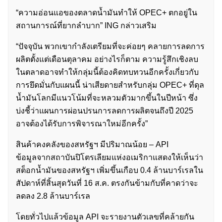
“ความอ่อนแอของตลาดน้ำมันทำให้ OPEC+ ตกอยู่ใน
สถานการณ์ที่ยากลำบาก” ING กล่าวเสริม
“ปัจจุบัน พวกเขากำลังเตรียมที่จะค่อยๆ คลายการลดการ
ผลิตตั้งแต่เดือนตุลาคม อย่างไรก็ตาม ความรู้สึกเชิงลบ
ในตลาดอาจทำให้กลุ่มนี้ต้องคิดทบทวนอีกครั้งเกี่ยวกับ
การยึดมั่นกับแผนนี้ น่าเสียดายสำหรับกลุ่ม OPEC+ ที่ดุล
น้ำมันโลกมีแนวโน้มที่จะหลวมตัวมากขึ้นในปีหน้า ซึ่ง
บ่งชี้ว่าแผนการผ่อนปรนการลดการผลิตจนถึงปี 2025
อาจต้องได้รับการพิจารณาใหม่อีกครั้ง”
สินค้าคงคลังของสหรัฐฯ มีปริมาณน้อย – API
ข้อมูลจากสถาบันปิโตรเลียมแห่งอเมริกาแสดงให้เห็นว่า
สต็อกน้ำมันของสหรัฐฯ เพิ่มขึ้นเกือบ 0.4 ล้านบาร์เรลใน
สัปดาห์ที่สิ้นสุดวันที่ 16 ส.ค. ตรงกันข้ามกับที่คาดว่าจะ
ลดลง 2.8 ล้านบาร์เรล
โดยทั่วไปแล้วข้อมูล API จะรายงานตัวเลขที่คล้ายกัน