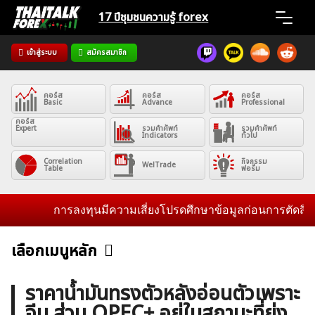
Skip
17 ปีชุมชน
ความรู้ forex
to
content
เข้าสู่ระบบ
สมัครสมาชิก
Home
คอร์ส
คอร์ส
คอร์ส
News
Basic
Advance
Professional
คอร์ส
Expert
รวมคำศัพท์
รวมคำศัพท์
Indicators
ทั่วไป
Articles
Correlation
กิจกรรม
WelTrade
Table
ฟอรั่ม
VPS Register
การลงทุนมีความเสี่ยงโปรดศึกษาข้อมูลก่อนการตัดสินใจลงท
เลือกเมนูหลัก
ข่าวฟอเร็กซ์และสกุลเงิน
คริปโตเคอร์เรนซี
ฟรีซิกแนล รายวัน
ค้นหา
ราคาน้ำมันทรงตัวหลังอ่อนตัวเพราะ
สำหรับ:
จีน ส่วน OPEC+ อยู่ในสถานะที่ยุ่ง
บทวิเคราะห์
เศรษฐกิจทั่วไป
ดัชนี-หุ้น
พันธบัตร