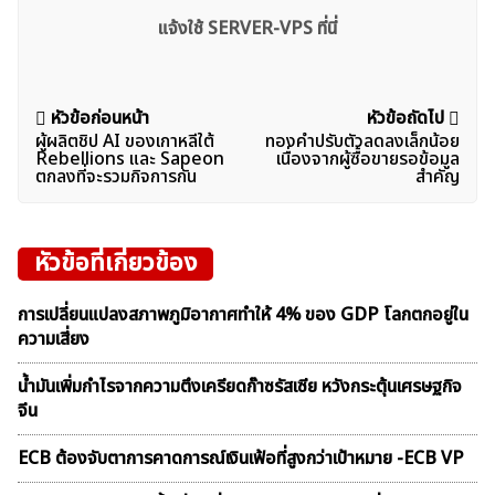
แจ้งใช้ SERVER-VPS ที่นี่
แนะแนว
หัวข้อก่อนหน้า
หัวข้อถัดไป
ผู้ผลิตชิป AI ของเกาหลีใต้
ทองคำปรับตัวลดลงเล็กน้อย
เรื่อง
Rebellions และ Sapeon
เนื่องจากผู้ซื้อขายรอข้อมูล
ตกลงที่จะรวมกิจการกัน
สำคัญ
หัวข้อที่เกี่ยวข้อง
การเปลี่ยนแปลงสภาพภูมิอากาศทำให้ 4% ของ GDP โลกตกอยู่ใน
ความเสี่ยง
น้ำมันเพิ่มกำไรจากความตึงเครียดก๊าซรัสเซีย หวังกระตุ้นเศรษฐกิจ
จีน
ECB ต้องจับตาการคาดการณ์เงินเฟ้อที่สูงกว่าเป้าหมาย -ECB VP