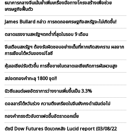
ธนาคารกลางจีนเน้นย้ำเพิ่มเครื่องมือทางโครงสร้างเพื่อช่วย
เศรษฐกิจฟื้นตัว
James Bullard กล่าว การถดถอยศรษฐกิจสหรัฐจะไม่เกิดขึ้น!
ตลาดเเรงงานสหรัฐฯตกต่ำที่สุดในรอบ 9 เดือน
จีนเตือนสหรัฐฯ ต้องรับผิดชอบอย่างเต็มที่หากเกิดสงคราม ผลจาก
การเยือนไต้หวันของเปโลซี
หุ้นเอเชียปรับตัวขึ้น การซื้อขายในตลาดเอเชียเกิดการผันผวนสูง
สปอตทองคำทะลุ 1800 จุด!!
นิวซีแลนด์เผยอัตราการว่างงานเพิ่มขึ้นเป็น 3.3%
ดอลลาร์ไต้หวันร่วง ความตึงเครียดในจีนยังคงดำเนินต่อไป
ทองคำทรงตัวจับตาเฟดขึ้นอัตราดอกเบี้ย
ดัชนี Dow Futures ปิดบวกหลัง Lucid report (03/08/22