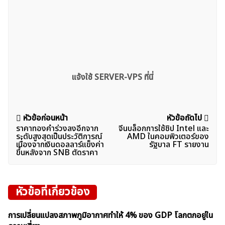
แจ้งใช้ SERVER-VPS ที่นี่
แนะแนว
หัวข้อก่อนหน้า
หัวข้อถัดไป
ราคาทองคำร่วงลงอีกจาก
จีนบล็อกการใช้ชิป Intel และ
เรื่อง
ระดับสูงสุดเป็นประวัติการณ์
AMD ในคอมพิวเตอร์ของ
เนื่องจากเงินดอลลาร์แข็งค่า
รัฐบาล FT รายงาน
ขึ้นหลังจาก SNB ตัดราคา
หัวข้อที่เกี่ยวข้อง
การเปลี่ยนแปลงสภาพภูมิอากาศทำให้ 4% ของ GDP โลกตกอยู่ใน