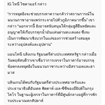
IG โทนี่ ไซคามอร์ กล่าว
“การหยุดยิงจะช่วยบรรเทาความกลัวว่าสถานการณ์ใน
ฉนวนกาซาอาจแพร่กระจายไปทั่วภูมิภาคมากขึ้น” เขา
กล่าว “นอกจากนี้ ยังอาจสนับสนุนให้กลุ่มฮูตียืนหยัดและ
อนุญาตให้เรือบรรทุกน้ำมันแล่นผ่านทะเลแดง ซึ่งจะ
เป็นการพัฒนาเชิงบวกในแง่ของการช่วยสร้างสมดุล
ระหว่างอุปสงค์และอุปทาน”
แอนโทนี บลิงเกน รัฐมนตรีต่างประเทศสหรัฐฯ กล่าวเมื่อ
วันพฤหัสบดีว่าเขาเชื่อว่าการเจรจาในกาตาร์อาจบรรลุ
ข้อตกลงหยุดยิงในฉนวนกาซาระหว่างอิสราเอลและฮา
มาส
บลินเกนได้พบกับรัฐมนตรีต่างประเทศอาหรับและ
ประธานาธิบดีอับเดล ฟัตตาห์ เอล-ซีซีของอียิปต์ในกรุง
ไคโร ในฐานะผู้เจรจาในกาตาร์ที่มีศูนย์กลางอยู่ที่การพัก
รบประมาณหกสัปดาห์