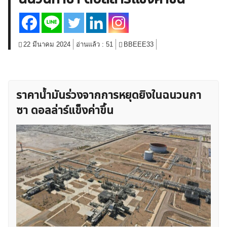
สินค้าโภคภัณฑ์
โบรกเกอร์ FX
โปรโมชั่น Forex
กองทุน Forex
ฟรี EA
22 มีนาคม 2024
อ่านแล้ว :
51
BBEEE33
ราคาน้ำมันร่วงจากการหยุดยิงในฉนวนกา
ซา ดอลล่าร์แข็งค่าขึ้น