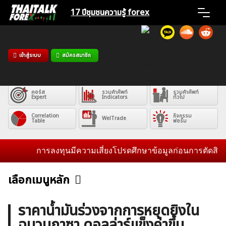
Skip
17 ปีชุมชน
ความรู้ forex
to
content
Home
เข้าสู่ระบบ
สมัครสมาชิก
คอร์ส
คอร์ส
คอร์ส
News
Basic
Advance
Professional
คอร์ส
รวมคำศัพท์
รวมคำศัพท์
Expert
Indicators
ทั่วไป
Articles
Correlation
กิจกรรม
WelTrade
Table
ฟอรั่ม
VPS Register
การลงทุนมีความเสี่ยงโปรดศึกษาข้อมูลก่อนการตัดสินใจลงท
เลือกเมนูหลัก
ข่าวฟอเร็กซ์และสกุลเงิน
คริปโตเคอร์เรนซี
ฟรีซิกแนล รายวัน
ค้นหา
ราคาน้ำมันร่วงจากการหยุดยิงใน
สำหรับ:
ฉนวนกาซา ดอลล่าร์แข็งค่าขึ้น
บทวิเคราะห์
เศรษฐกิจทั่วไป
ดัชนี-หุ้น
พันธบัตร