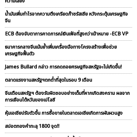
ความเสี่ยง
น้ำมันเพิ่มกำไรจากความตึงเครียดก๊าซรัสเซีย หวังกระตุ้นเศรษฐกิจ
จีน
ECB ต้องจับตาการคาดการณ์เงินเฟ้อที่สูงกว่าเป้าหมาย -ECB VP
ธนาคารกลางจีนเน้นย้ำเพิ่มเครื่องมือทางโครงสร้างเพื่อช่วย
เศรษฐกิจฟื้นตัว
James Bullard กล่าว การถดถอยศรษฐกิจสหรัฐจะไม่เกิดขึ้น!
ตลาดเเรงงานสหรัฐฯตกต่ำที่สุดในรอบ 9 เดือน
จีนเตือนสหรัฐฯ ต้องรับผิดชอบอย่างเต็มที่หากเกิดสงคราม ผลจาก
การเยือนไต้หวันของเปโลซี
หุ้นเอเชียปรับตัวขึ้น การซื้อขายในตลาดเอเชียเกิดการผันผวนสูง
สปอตทองคำทะลุ 1800 จุด!!