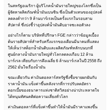
ในสหรัฐอเมริกา ผู้บริโภคน้ำมันรายใหญ่ของโลกซึ่งเป็น
ผู้จัดหาผลิตภัณฑ์น้ำมันเบนซิน ซึ่งเป็นตัวแทนของอุปสงค์
ลดลงต่ำกว่า 9 ล้านบาร์เรลเป็นครั้งแรกในรอบสาม
สัปดาห์ ซึ่งบ่งชี้ว่าอุปสงค์น้ำมันดิบอาจชะลอตัวลง
อย่างไรก็ตาม บริษัทที่ปรึกษา FGE กล่าวว่าข้อมูลเบื้อง
ต้นรายสัปดาห์สำหรับครึ่งแรกของเดือนมีนาคมที่แสดง
ให้เห็นว่าสต็อกน้ำมันดิบและผลิตภัณฑ์หลักบนบกที่
ศูนย์กลางน้ำมันรายใหญ่ทั่วโลกลดลงเกือบ 12 ล้าน
บาร์เรล เทียบกับการดึงเฉลี่ย 6 ล้านบาร์เรลในปี 2558 ถึง
2562 มั่นใจเรื่องน้ำมัน
ขณะเดียวกัน ค่าเงินดอลลาร์สหรัฐซึ่งซื้อขายผกผันกับ
ราคาน้ำมัน แข็งค่าขึ้นหลังจากที่การปรับลดอัตรา
ดอกเบี้ยของธนาคารแห่งชาติสวิสอย่างน่าประหลาดใจ
ได้หนุนทัศนคติต่อความเสี่ยงทั่วโลก
ค่าเงินดอลลาร์ที่แข็งค่าขึ้นทำให้น้ำมันมีราคาแพงขึ้น