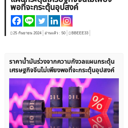
พอที่จะกระตุ้นอุปสงค์
สินค้าโภคภัณฑ์
โบรกเกอร์ FX
โปรโมชั่น Forex
กองทุน Forex
ฟรี EA
25 กันยายน 2024
อ่านแล้ว :
50
BBEEE33
ราคาน้ำมันร่วงจากความกังวลแผนกระตุ้น
เศรษฐกิจจีนไม่เพียงพอที่จะกระตุ้นอุปสงค์