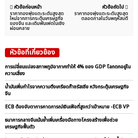
แนะแนว
หัวข้อก่อนหน้า
หัวข้อถัดไป
ราคาทองพุ่งแตะระดับสูงสุด
ราคาทองพุ่งแตะระดับสูงสุด
เรื่อง
ใหม่จากการกระตุ้นเศรษฐกิจ
ตลอดกาลในวันพฤหัสบดี
ของจีน และเดิมพันเฟดในเชิง
ผ่อนคลาย
หัวข้อที่เกี่ยวข้อง
การเปลี่ยนแปลงสภาพภูมิอากาศทำให้ 4% ของ GDP โลกตกอยู่ใน
ความเสี่ยง
น้ำมันเพิ่มกำไรจากความตึงเครียดก๊าซรัสเซีย หวังกระตุ้นเศรษฐกิจ
จีน
ECB ต้องจับตาการคาดการณ์เงินเฟ้อที่สูงกว่าเป้าหมาย -ECB VP
ธนาคารกลางจีนเน้นย้ำเพิ่มเครื่องมือทางโครงสร้างเพื่อช่วย
เศรษฐกิจฟื้นตัว