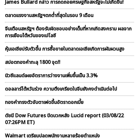
James Bullard กล่าว การถดถอยศรษฐกิจสหรัฐจะไม่เกิดขึ้น!
ตลาดเเรงงานสหรัฐฯตกต่ำที่สุดในรอบ 9 เดือน
จีนเตือนสหรัฐฯ ต้องรับผิดชอบอย่างเต็มที่หากเกิดสงคราม ผลจาก
การเยือนไต้หวันของเปโลซี
หุ้นเอเชียปรับตัวขึ้น การซื้อขายในตลาดเอเชียเกิดการผันผวนสูง
สปอตทองคำทะลุ 1800 จุด!!
นิวซีแลนด์เผยอัตราการว่างงานเพิ่มขึ้นเป็น 3.3%
ดอลลาร์ไต้หวันร่วง ความตึงเครียดในจีนยังคงดำเนินต่อไป
ทองคำทรงตัวจับตาเฟดขึ้นอัตราดอกเบี้ย
ดัชนี Dow Futures ปิดบวกหลัง Lucid report (03/08/22
07:26PM ET)
Walmart เตรียมปลดพนักงานหลายร้อยตำแหน่ง