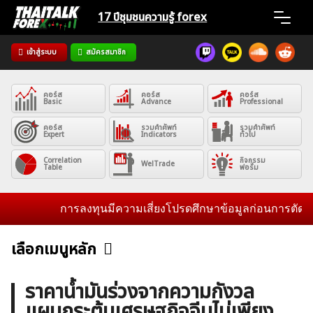
Skip
17 ปีชุมชน
ความรู้ forex
to
content
เข้าสู่ระบบ
สมัครสมาชิก
Home
คอร์ส
คอร์ส
คอร์ส
News
Basic
Advance
Professional
คอร์ส
รวมคำศัพท์
รวมคำศัพท์
Expert
Indicators
ทั่วไป
Articles
Correlation
กิจกรรม
WelTrade
Table
ฟอรั่ม
VPS Register
การลงทุนมีความเสี่ยงโปรดศึกษาข้อมูลก่อนการตัดสินใจล
เลือกเมนูหลัก
ข่าวฟอเร็กซ์และสกุลเงิน
คริปโตเคอร์เรนซี
ฟรีซิกแนล รายวัน
ค้นหา
ราคาน้ำมันร่วงจากความกังวล
สำหรับ:
แผนกระตุ้นเศรษฐกิจจีนไม่เพียง
บทวิเคราะห์
เศรษฐกิจทั่วไป
ดัชนี-หุ้น
พันธบัตร