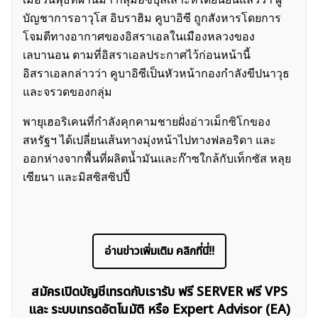
บัญชาการอาวุโส อิบราฮิม คูบาอิซี ถูกสังหารโดยการ
โจมตีทางอากาศของอิสราเอลในเมืองหลวงของ
เลบานอน ตามที่อิสราเอลประกาศไว้ก่อนหน้านี้
อิสราเอลกล่าวว่า คูบาอิซีเป็นหัวหน้ากองกำลังขีปนาวุธ
และจรวดของกลุ่ม
พายุเฮอริเคนที่กำลังคุกคามชายฝั่งอ่าวเม็กซิโกของ
สหรัฐฯ ได้เปลี่ยนเส้นทางมุ่งหน้าไปทางฟลอริดา และ
ออกห่างจากพื้นที่ผลิตน้ำมันและก๊าซใกล้กับเท็กซัส หลุย
เซียนา และมิสซิสซิปปี้
ค้นหา
สำหรับ:
อ่านข่าวเพิ่มเติม คลิกที่นี่!!
สมัครเปิดบัญชีเทรดกับเรารับ ฟรี SERVER ฟรี VPS
และ ระบบเทรดอัตโนมัติ หรือ Expert Advisor (EA)