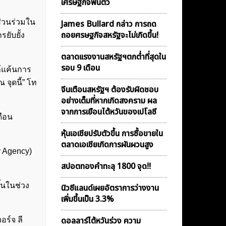
เศรษฐกิจฟื้นตัว
ส่วนร่วมใน
James Bullard กล่าว การถด
ถอยศรษฐกิจสหรัฐจะไม่เกิดขึ้น!
ยับยั้ง
ตลาดเเรงงานสหรัฐฯตกต่ำที่สุดใน
รอบ 9 เดือน
ก้แค้นการ
 จุดนี้” โท
จีนเตือนสหรัฐฯ ต้องรับผิดชอบ
อย่างเต็มที่หากเกิดสงคราม ผล
จากการเยือนไต้หวันของเปโลซี
ดือน
หุ้นเอเชียปรับตัวขึ้น การซื้อขายใน
ตลาดเอเชียเกิดการผันผวนสูง
y Agency)
สปอตทองคำทะลุ 1800 จุด!!
้นในช่วง
นิวซีแลนด์เผยอัตราการว่างงาน
เพิ่มขึ้นเป็น 3.3%
ดอลลาร์ไต้หวันร่วง ความ
อร์จ ลี