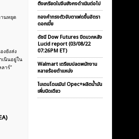
ตึงเครียดในจีนยังคงดำเนินต่อไป
ทองคำทรงตัวจับตาเฟดขึ้นอัตรา
ทานหยุด
ดอกเบี้ย
ดัชนี Dow Futures ปิดบวกหลัง
Lucid report (03/08/22
07:26PM ET)
องยังส่ง
เนินอยู่ใน
Walmart เตรียมปลดพนักงาน
ลลาร์”
หลายร้อยตำแหน่ง
ไบเดนโดนเมิน! Opec+ผลิตน้ำมัน
เพิ่มนิดเดียว
EA)