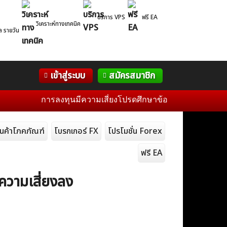
บริการ VPS
ฟรี EA
วิเคราะห์ทางเทคนิค
ล รายวัน
Correlation
WelTrade
กิจกรรม
เข้าสู่ระบบ
สมัครสมาชิก
Table
ฟอรั่ม
การลงทุนมีความเสี่ยงโปรดศึกษาข้อมูลก่อนการตัดสินใจลงทุ
ินค้าโภคภัณฑ์
โบรกเกอร์ FX
โปรโมชั่น Forex
ฟรี EA
ความเสี่ยงลง