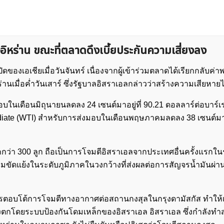
ิหร่าน ขณะที่ตลาดดึงเบี้ยประกันความเสี่ยงลง
ดของเอเชียเมื่อวันจันทร์ เนื่องจากผู้เข้าร่วมตลาดได้เรียกกลับค่าพ
นเมื่อค่ำวันเสาร์ ซึ่งรัฐบาลอิสราเอลกล่าวว่าสร้างความเสียหายไ
บในเดือนมิถุนายนลดลง 24 เซนต์มาอยู่ที่ 90.21 ดอลลาร์ต่อบาร
ediate (WTI) สำหรับการส่งมอบในเดือนพฤษภาคมลดลง 38 เซนต์มาอย
กกว่า 300 ลูก ถือเป็นการโจมตีอิสราเอลจากประเทศอื่นครั้งแรกใ
ขัดแย้งในระดับภูมิภาคในวงกว้างที่ส่งผลต่อการสัญจรน้ำมันผ่า
็นการตอบโต้การโจมตีทางอากาศต่อสถานกงสุลในกรุงดามัสกัส ทำให
ูกยิงตกโดยระบบป้องกันโดมเหล็กของอิสราเอล อิสราเอล ซึ่งกำลังท