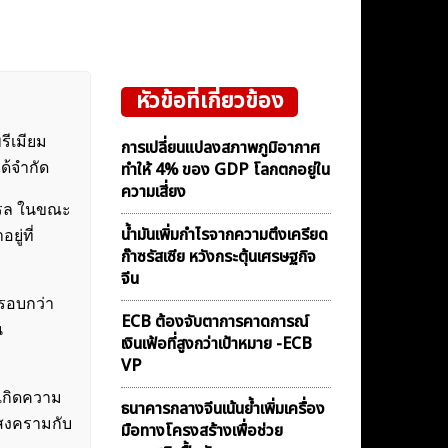
หัวข้อที่เกี่ยวข้อง
รีเมียม
การเปลี่ยนแปลงสภาพภูมิอากาศ
ทำให้ 4% ของ GDP โลกตกอยู่ใน
ด้จำกัด
ความเสี่ยง
์เรล ในขณะ
น้ำมันเพิ่มกำไรจากความตึงเครียด
ู่ที่
ก๊าซรัสเซีย หวังกระตุ้นเศรษฐกิจ
จีน
นรอบกว่า
ECB ต้องจับตาการคาดการณ์
น
เงินเฟ้อที่สูงกว่าเป้าหมาย -ECB
VP
้เกิดความ
ธนาคารกลางจีนเน้นย้ำเพิ่มเครื่อง
ำสงครามกับ
มือทางโครงสร้างเพื่อช่วย