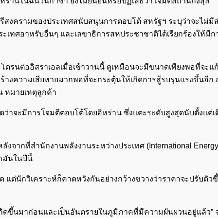
อิหร่านในฉนวนกาซา ยังไม่ยืนยันหรือปฏิเสธว่าโจมตีสถานกงสุล
นตรีสงครามของประเทศสนับสนุนการตอบโต้ สหรัฐฯ ระบุว่าจะไม่มี
เทศอาหรับอื่นๆ และเลขาธิการสหประชาชาติได้เรียกร้องให้มีการ
ดรนต่ออิสราเอลเมื่อเช้าวานนี้ ดูเหมือนจะมีขนาดเพียงพอที่จะแ
ร้างความเสียหายมากพอที่จะกระตุ้นให้เกิดการสู้รบรุนแรงขึ้นอีก ณ
น หมายเหตุลูกค้า
ว่าจะมีการโจมตีตอบโต้โดยอิหร่าน ซึ่งแตะระดับสูงสุดนับตั้งแต่เ
ลังจากที่สำนักงานพลังงานระหว่างประเทศ (International Energ
ันในปีนี้
ด แต่นักวิเคราะห์ก็คาดหวังกันอย่างกว้างขวางว่าราคาจะปรับตัวขึ
กิดขึ้นมาก่อนและเป็นอันตรายในภูมิภาคที่มีความผันผวนอยู่แล้ว” จ