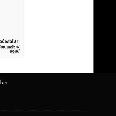
ัวข้อถัดไป
หรียญสหรัฐฯ/
ออนซ์
ศไทย