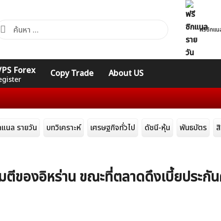
้นหา
ฟรีซิกแน
ำหรับ:
คอร์ส
รวมคำศัพท์
รวมคำศัพท์
 VPS Forex
Copy Trade
About US
Expert
Indicators
ทั่วไป
egister
ิกแนล รายวัน
บทวิเคราะห์
เศรษฐกิจทั่วไป
ดัชนี-หุ้น
พันธบัตร
ส
มตีของอิหร่าน ขณะที่ตลาดดึงเบี้ยประกัน