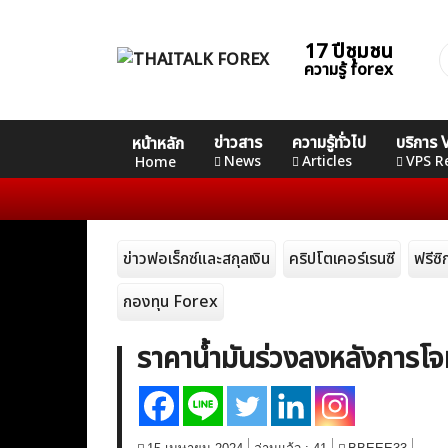
Skip
to
17 ปีชุมชน
ค
content
ความรู้ forex
ส
Home
คอร์ส
คอร์ส
คอร์ส
ข่าวสาร
ความรู้ทั่วไป
บริการ
หน้าหลัก
News
Basic
Advance
Professional
News
Articles
VPS R
Home
Articles
ข่าวฟอเร็กซ์และสกุลเงิน
คริปโตเคอร์เรนซี
ฟรีซ
VPS Register
กองทุน Forex
ราคาน้ำมันร่วงลงหลังการโจ