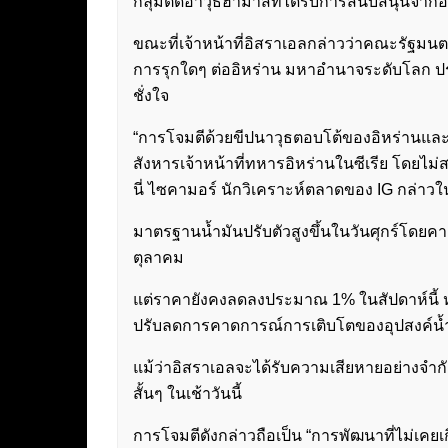
กลุ่มติดอาวุธฮามาสที่ได้รับการสนับสนุนจาก
ขณะที่เจ้าหน้าที่อิสราเอลกล่าวว่าคณะรัฐม
การรุกใดๆ ต่ออิหร่าน มหาอำนาจระดับโลก ประ
ชั่งใจ
“การโจมตีด้วยขีปนาวุธตอบโต้ของอิหร่านและโ
สังหารเจ้าหน้าที่ทหารอิหร่านในซีเรีย โดยไม่ส
นี่ ไซคามอร์ นักวิเคราะห์ตลาดของ IG กล่าวใ
มาตรฐานน้ำมันปรับตัวสูงขึ้นในวันศุกร์โดยคาด
ตุลาคม
แต่ราคายังคงลดลงประมาณ 1% ในสัปดาห์นี้ ห
ปรับลดการคาดการณ์การเติบโตของอุปสงค์น้ำม
แม้ว่าอิสราเอลจะได้รับความเสียหายอย่างจำกั
สั้นๆ ในเช้าวันนี้
การโจมตีดังกล่าวถือเป็น “การพัฒนาที่ไม่เคยเ