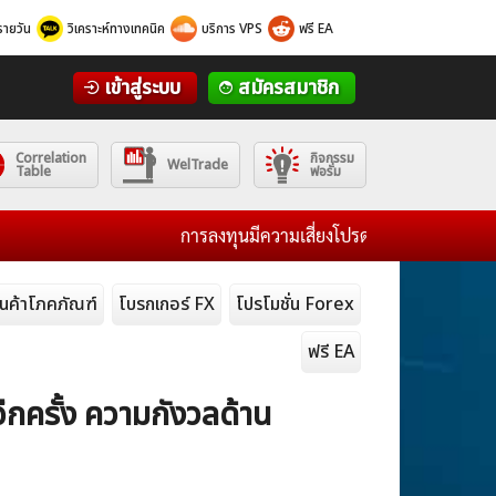
รายวัน
วิเคราะห์ทางเทคนิค
บริการ VPS
ฟรี EA
เข้าสู่ระบบ
สมัครสมาชิก
Correlation
กิจกรรม
WelTrade
Table
ฟอรั่ม
การลงทุนมีความเสี่ยงโปรดศึกษาข้อมูลก่อนการตัดสินใ
ินค้าโภคภัณฑ์
โบรกเกอร์ FX
โปรโมชั่น Forex
ฟรี EA
ีกครั้ง ความกังวลด้าน