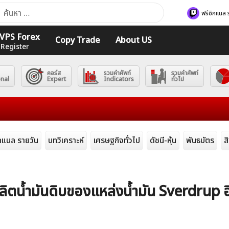
า
ฟรีซิกแนล 
ับ:
ร VPS Forex
Copy Trade
About US
 Register
คอร์ส
รวมคำศัพท์
รวมคำศัพท์
onal
Expert
Indicators
ทั่วไป
ิกแนล รายวัน
บทวิเคราะห์
เศรษฐกิจทั่วไป
ดัชนี-หุ้น
พันธบัตร
ส
ผลิตน้ำมันดิบของแหล่งน้ำมัน Sverdrup อ