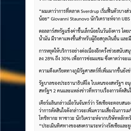
“ผมเดาว่าการที่ตลาด Sverdrup เริ่มฟื้นตัวบางส่ว
น้อย” Giovanni Staunovo นักวิเคราะห์จาก UBS 
ดอลลาร์สหรัฐแข็งค่าขึ้นเล็กน้อยในวันอังคาร โดยเข
น้ำมัน มีราคาแพงขึ้นสำหรับผู้ถือสกุลเงินอื่น แล
การหยุดให้บริการอย่างต่อเนื่องอีกครั้งช่วยสนับส
ลง 28% ถึง 30% เพื่อการซ่อมแซม ซึ่งคาดว่าจะแ
ความตึงเครียดทางภูมิรัฐศาสตร์ที่เพิ่มมากขึ้นยัง
รัฐบาลของประธานาธิบดีโจ ไบเดนของสหรัฐฯ อนุญาตใ
สหรัฐฯ 2 คนและแหล่งข่าวที่ทราบเรื่องการตัดสินใจ
เคียร์มลินกล่าวเมื่อวันจันทร์ว่า รัสเซียจะตอบสน
ว่าการตัดสินใจดังกล่าวจะเพิ่มความเสี่ยงในการเ
โทชิทากะ ทาซาวะ นักวิเคราะห์จากบริษัทหลักทรัพย์
“ประเมินทิศทางของสงครามระหว่างรัสเซียและยูเค