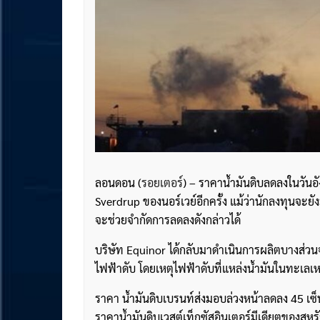
ลอนดอน (
รอยเตอร์
) – ราคาน้ำมันดิบลดลงในวันอ
Sverdrup ของนอร์เวย์อีกครั้ง แม้ว่านักลงทุนจะยั
จะช่วยจำกัดการลดลงดังกล่าวได้
บริษัท Equinor ได้กลับมาดำเนินการผลิตบางส่วนจาก
ไฟฟ้าดับ โดยเหตุไฟฟ้าดับที่แหล่งน้ำมันในทะเลเหนื
ราคา น้ำมันดิบเบรนท์ส่งมอบล่วงหน้าลดลง 45 เซ็
ราคาน้ำมันดิบเวสต์เท็กซัสอินเตอร์มีเดียตของสหร