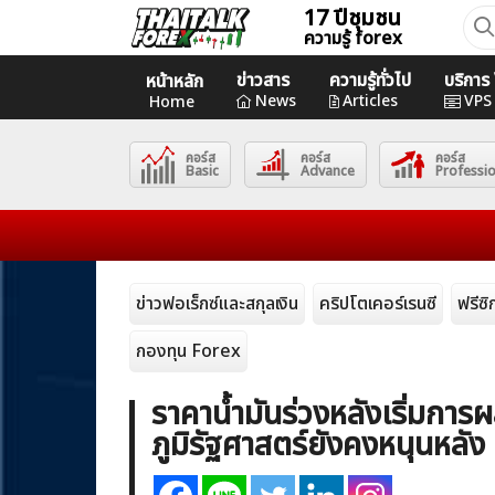
Skip
17 ปีชุมชน
ค้นห
ความรู้ forex
to
สำหร
content
ข่าวสาร
ความรู้ทั่วไป
บริกา
หน้าหลัก
Home
News
Articles
VPS
Home
คอร์ส
คอร์ส
คอร์ส
News
Basic
Advance
Professi
Articles
VPS Register
ข่าวฟอเร็กซ์และสกุลเงิน
คริปโตเคอร์เรนซี
ฟรีซ
กองทุน Forex
ราคาน้ำมันร่วงหลังเริ่มการ
ภูมิรัฐศาสตร์ยังคงหนุนหลัง