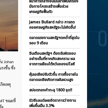
ธนาคารกลางจีนเน้นย้ำเพิ่มเครื่อง
มือทางโครงสร้างเพื่อช่วย
เศรษฐกิจฟื้นตัว
James Bullard กล่าว การถด
ถอยศรษฐกิจสหรัฐจะไม่เกิดขึ้น!
ตลาดเเรงงานสหรัฐฯตกต่ำที่สุดใน
รอบ 9 เดือน
จีนเตือนสหรัฐฯ ต้องรับผิดชอบ
อย่างเต็มที่หากเกิดสงคราม ผล
มัน Johan
จากการเยือนไต้หวันของเปโลซี
งขึ้น ซึ่ง
หุ้นเอเชียปรับตัวขึ้น การซื้อขายใน
ตลาดเอเชียเกิดการผันผวนสูง
กิดเหตุ
สปอตทองคำทะลุ 1800 จุด!!
นิวซีแลนด์เผยอัตราการว่างงาน
GMT ขณะที่
เพิ่มขึ้นเป็น 3.3%
รัฐ