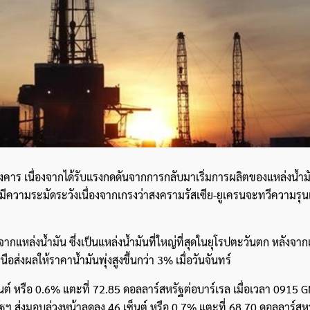
ังคาร เนื่องจากได้รับแรงกดดันจากการกลับมาเริ่มการผลิตของแหล่งน้ำ
งมีความระมัดระวังเนื่องจากเกรงว่าสงครามรัสเซีย-ยูเครนจะทวีความรุนแร
แหล่งน้ำมัน ซึ่งเป็นแหล่งน้ำมันที่ใหญ่ที่สุดในยุโรปตะวันตก หลังจากเ
อส่งผลให้ราคาน้ำมันพุ่งสูงขึ้นกว่า 3% เมื่อวันจันทร์
นต์ หรือ 0.6% แตะที่ 72.85 ดอลลาร์สหรัฐต่อบาร์เรล เมื่อเวลา 0915 
ค้นหา
ัฐฯ ส่งมอบล่วงหน้าลดลง 46 เซ็นต์ หรือ 0.7% แตะที่ 68.70 ดอลลาร์สห