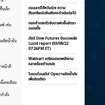
ดอลลาร์ไต้หวันร่วง ความ
ึ้นเล็ก
ตึงเครียดในจีนยังคงดำเนินต่อไป
ทองคำทรงตัวจับตาเฟดขึ้นอัตรา
ณฑ์ เช่น
ดอกเบี้ย
ดัชนี Dow Futures ปิดบวกหลัง
รผลิตน้ำมัน
Lucid report (03/08/22
07:26PM ET)
Walmart เตรียมปลดพนักงาน
หลายร้อยตำแหน่ง
าหน้าที่
ไบเดนโดนเมิน! Opec+ผลิตน้ำมัน
เพิ่มนิดเดียว
นี้เคยเตือน
ากำลัง