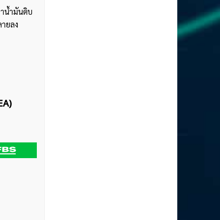
าน้ำมันดิบ
คลายลง
EA)