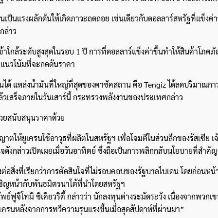
สำหรับ:
นเป็นแรงผลักดันให้เกิดภาวะถดถอย เช่นเดียวกับดอลลาร์สหรัฐที่แข็งค่าข
กล่าว
้าใกล้ระดับสูงสุดในรอบ 1 ปี การที่ดอลลาร์แข็งค่าขึ้นทำให้สินค้าโภคภั
ะมีแนวโน้มที่จะกดดันราคา
นุนได้ แหล่งน้ำมันที่ใหญ่ที่สุดของคาซัคสถาน คือ Tengiz ได้ลดปริมาณกา
ล้วเสร็จภายในวันเสาร์นี้ กระทรวงพลังงานของประเทศกล่าว
ช่วยสนับสนุนราคาด้วย
ห้ยูเครนใช้อาวุธที่ผลิตในสหรัฐฯ เพื่อโจมตีในส่วนลึกของรัสเซีย เจ้
ดังกล่าวเปิดเผยเมื่อวันอาทิตย์ ซึ่งถือเป็นการพลิกกลับนโยบายที่สำคัญ
องต่อสิ่งที่เรียกว่าการตัดสินใจที่ไม่รอบคอบของรัฐบาลไบเดน โดยก่อนหน้า
ผชิญหน้ากับพันธมิตรนาโต้ที่นำโดยสหรัฐฯ
ฟูจิโทมิ ซิเคียวริตี้ กล่าวว่า นักลงทุนต่างระมัดระวัง เนื่องจากพวกเข
รนหลังจากการทวีความรุนแรงขึ้นเมื่อสุดสัปดาห์ที่ผ่านมา”