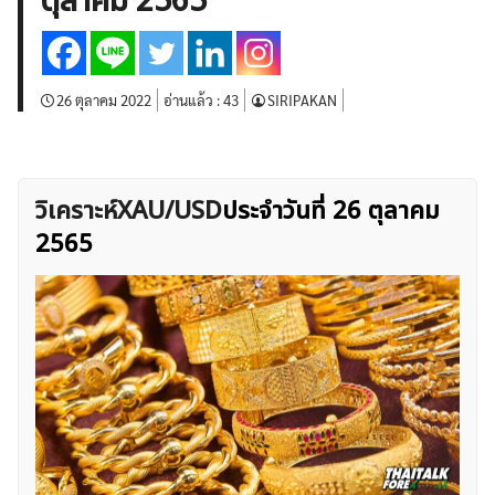
ตุลาคม 2565
บทวิเคราะห์
เศรษฐกิจทั่วไป
ดัชนี-หุ้น
พันธบัตร
สินค้าโภคภัณฑ์
โบรกเกอร์ FX
โปรโมชั่น Forex
กองทุน Forex
ฟรี EA
26 ตุลาคม 2022
อ่านแล้ว :
43
SIRIPAKAN
วิเคราะห์XAU/USD
ประจำวันที่ 26 ตุลาคม
2565