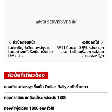
แจ้งใช้ SERVER-VPS ที่นี่
แนะแนว
หัวข้อก่อนหน้า
หัวข้อถัดไป
โลกเผชิญกับวิกฤตพลังงาน
WTI ปิดบวก 0.9% หลังซาอุฯ
เรื่อง
โลกอย่างแท้จริงเป็นครั้งแรก
ออกคำเตือนเรื่องการปล่อย
IEA กล่าว
สำรองสหรัฐฯ
หัวข้อที่เกี่ยวข้อง
ทองคำและโลหะสูงขึ้นเมื่อ Dollar Rally ชะงักชั่วคราว
ทองคำกลับมาเคลื่อนไหวใกล้ระดับ 1800
ทองคำพุ่งเฉียด 1800 อีกครั้ง!!!