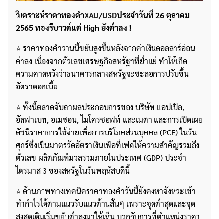
วิเคราะห์ราคาทองคำ
XAU/USD
ประจำวันที่ 26 ตุลาคม
2565 ทองรีบาวด์แต่ High ยังต่ำลง !
⭐️ ราคาทองคำวานนี้ขยับสูงขึ้นหลังจากค่าเงินดอลลาร์อ่อน
ค่าลง เนื่องจากตัวเลขเศรษฐกิจสหรัฐฯที่ย่ำแย่ ทำให้เกิด
ความคาดหวังว่าธนาคารกลางสหรัฐจะชะลอการปรับขึ้น
อัตราดอกเบี้ย
⭐️ ทั้งนี้ตลาดจับตาผลประกอบการของ บริษัท แอปเปิล,
อัลฟาเบท, อเมซอน, ไมโครซอฟท์ และเมตา และการเปิดเผย
ดัชนีราคาการใช้จ่ายเพื่อการบริโภคส่วนบุคคล (PCE) ในวัน
ศุกร์ซึ่งเป็นมาตรวัดอัตราเงินเฟ้อที่เฟดให้ความสำคัญรวมถึง
ตัวเลข ผลิตภัณฑ์มวลรวมภายในประเทศ (GDP) ประจำ
ไตรมาส 3 ของสหรัฐในวันพฤหัสบดีนี้
⭐️ ด้านภาพทางเทคนิคราคาทองคำวันนี้ยังคงหาจังหวะเข้า
ทำกำไรได้ตามแนวรับแนวต้านสั้นๆ เพราะจุดต่ำสุดและจุด
สูงสุดเดิมเริ่มขยับต่ำลงมาให้เห็น บวกกับการที่ตำแหน่งราคา