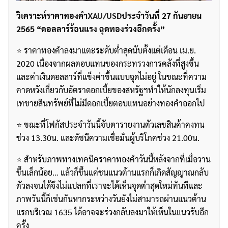
วิเคราะห์ราคาทองคำ
XAU/USD
ประจำวันที่ 27 กันยายน
2565 “ดอลลาร์ร้อนแรง ฉุดทองร่วงอีกครั้ง”
⭐️ ราคาทองคำลงมาแตะระดับต่ำสุดนับตั้งแต่เดือน เม.ย.
2020 เนื่องจากผลตอบแทนของกระทรวงการคลังที่สูงขึ้น
และค่าเงินดอลลาร์ที่แข็งค่าขึ้นแบบฉุดไม่อยู่ ในขณะที่ความ
คาดหวังเกี่ยวกับอัตราดอกเบี้ยของสหรัฐฯทำให้นักลงทุนเริ่ม
เทขายสินทรัพย์ที่ไม่มีดอกเบี้ยตอบแทนอย่างทองคำออกไป
⭐️ ขณะที่โฟกัสประจำวันนี้จับตารายงานตัวเลขสินค้าคงทน
ช่วง 13.30น. และดัชนีความเชื่อมั่นผู้บริโภคช่วง 21.00น.
⭐️ สำหรับภาพทางเทคนิคราคาทองคำวันนี้หลังจากที่เมื่อวาน
ขึ้นเล็กน้อย… แล้วก็ขึ้นแค่ชนแนวต้านแรกก็เกิดสัญญาณกลับ
ตัวลงจนได้จึงไม่แปลกที่เราจะได้เห็นจุดต่ำสุดใหม่ทันทีและ
ภาพวันนี้ก็เช่นกันหากระหว่างวันยังไม่สามารถผ่านแนวต้าน
แรกบริเวณ 1635 ได้อาจจะร่วงกลับลงมาให้เห็นในแนวรับอีก
ครั้ง