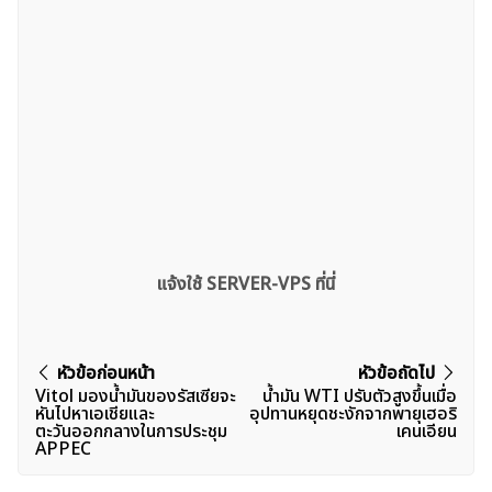
แจ้งใช้ SERVER-VPS ที่นี่
แนะแนว
หัวข้อก่อนหน้า
หัวข้อถัดไป
Vitol มองน้ำมันของรัสเซียจะ
น้ำมัน WTI ปรับตัวสูงขึ้นเมื่อ
เรื่อง
หันไปหาเอเชียและ
อุปทานหยุดชะงักจากพายุเฮอริ
ตะวันออกกลางในการประชุม
เคนเอียน
APPEC