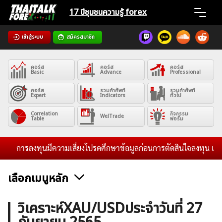
Skip
17 ปีชุมชน
ความรู้ forex
to
content
เข้าสู่ระบบ
สมัครสมาชิก
Home
คอร์ส
คอร์ส
คอร์ส
News
Basic
Advance
Professional
คอร์ส
รวมคำศัพท์
รวมคำศัพท์
Expert
Indicators
ทั่วไป
Articles
Correlation
กิจกรรม
WelTrade
Table
ฟอรั่ม
VPS Register
การลงทุนมีความเสี่ยงโปรดศึกษาข้อมูลก่อนการตัดสินใจลงทุน และไม่ร
เลือกเมนูหลัก
ค้นหา
ข่าวฟอเร็กซ์และสกุลเงิน
คริปโตเคอร์เรนซี
ฟรีซิกแนล รายวัน
วิเคราะห์XAU/USDประจำวันที่ 27
สำหรับ: