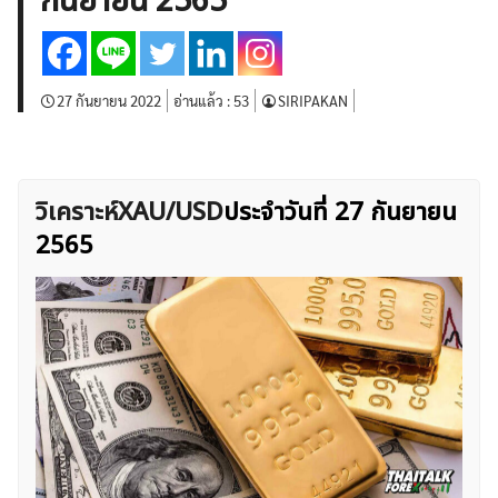
กันยายน 2565
บทวิเคราะห์
เศรษฐกิจทั่วไป
ดัชนี-หุ้น
พันธบัตร
สินค้าโภคภัณฑ์
โบรกเกอร์ FX
โปรโมชั่น Forex
กองทุน Forex
ฟรี EA
27 กันยายน 2022
อ่านแล้ว :
53
SIRIPAKAN
วิเคราะห์XAU/USD
ประจำวันที่ 27 กันยายน
2565