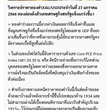
วิเคราะห์ราคาทองคำ
XAU/USD
ประจำวันที่ 27 มกราคม
2566 ทองย่อหลังตัวเลขเศรษฐกิจสหรัฐแข็งแกร่งขึ้น !
⭐️ ทองคำร่วงลงวานนี้จากค่าเงินดอลลาร์ที่แข็งค่าขึ้นและ
ข้อมูลเศรษฐกิจที่แข็งแกร่งของสหรัฐโดยเฉพาะ GDP ที่ออก
มาเพิ่มขึ้นกว่าที่คาดซึ่งอาจกระตุ้นให้ธนาคารกลางสหรัฐคง
อัตราดอกเบี้ยที่สูงขึ้นต่อไปอีก
⭐️ ในส่วนของโฟกัสวันนี้จับตารายงานตัวเลข Core PCE Price
Index เวลา 20.30 น. หรือ ดัชนีรายจ่ายเพื่อการบริโภคส่วน
บุคคลของสหรัฐโดยคาดว่าจะลดลงซึ่งหากออกมาตามคาด
การณ์จริงจะเป็นปัจจัยหนึ่งที่สนับสนุนว่าเงินเฟ้อกำลังชะลอ
ตัวต่อเนื่อง
⭐️ สำหรับภาพทางเทคนิคราคาทองคำวันนี้เริ่มส่อเค้าชะลอ
ตัวลงมาบ้างแล้วหลังจากเช้านี้ขึ้นไปเทสแนวต้าน 1934 และ
ไม่สามารถผ่านได้เบื้องตอนพิจารณาที่แนวรับสำคัญบริเวณ
1923+- ไว้ก่อนกรณีไม่หลุดลงมาจะกลายเป็นสัญญาณกลับ