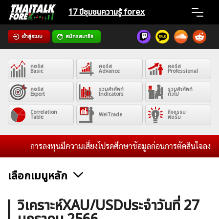
Skip
17 ปีชุมชน
ความรู้ forex
to
content
เข้าสู่ระบบ
สมัครสมาชิก
Home
คอร์ส
คอร์ส
คอร์ส
News
Basic
Advance
Professional
คอร์ส
รวมคำศัพท์
รวมคำศัพท์
Expert
Indicators
ทั่วไป
Articles
Correlation
กิจกรรม
WelTrade
Table
ฟอรั่ม
VPS Register
การลงทุนมีความเสี่ยงโปรดศึกษาข้อมูลก่อนการตัดสินใจลงทุน แล
เลือกเมนูหลัก
ค้นหา
ข่าวฟอเร็กซ์และสกุลเงิน
คริปโตเคอร์เรนซี
ฟรีซิกแนล รายวัน
วิเคราะห์XAU/USDประจำวันที่ 27
สำหรับ: