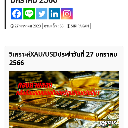
มกราคม 2566
บทวิเคราะห์
เศรษฐกิจทั่วไป
ดัชนี-หุ้น
พันธบัตร
สินค้าโภคภัณฑ์
โบรกเกอร์ FX
โปรโมชั่น Forex
กองทุน Forex
ฟรี EA
27 มกราคม 2023
อ่านแล้ว :
38
SIRIPAKAN
วิเคราะห์XAU/USD
ประจำวันที่ 27 มกราคม
2566