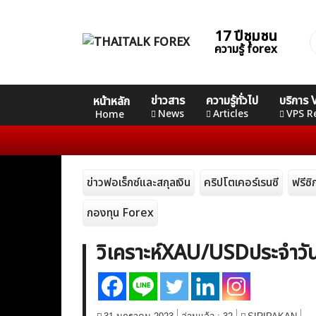
Skip
to
17 ปีชุมชน
ค
content
ความรู้ forex
ส
Home
คอร์ส
คอร์ส
คอร์ส
ข่าวสาร
ความรู้ทั่วไป
บริการ
หน้าหลัก
News
Basic
Advance
Professional
News
Articles
VPS R
Home
Articles
ข่าวฟอเร็กซ์และสกุลเงิน
คริปโตเคอร์เรนซี
ฟรีซ
VPS Register
กองทุน Forex
วิเคราะห์XAU/USDประจำวัน