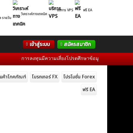
บริการ VPS
ฟรี EA
วิเคราะห์ทางเทคนิค
ล รายวัน
Correlation
WelTrade
กิจกรรม
เข้าสู่ระบบ
สมัครสมาชิก
Table
ฟอรั่ม
การลงทุนมีความเสี่ยงโปรดศึกษาข้อมูลก่อนการตัดสินใจลงทุน 
ินค้าโภคภัณฑ์
โบรกเกอร์ FX
โปรโมชั่น Forex
ฟรี EA