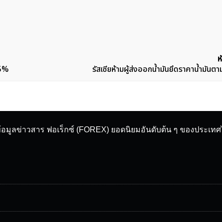
ห
25%
รัสเซียห้ามผู้ส่งออกน้ำมันยึดราคาน้ำมันตา
ข้อมูลข่าวสาร ฟอเร็กซ์ (FOREX) ยอดนิยมอันดับต้น ๆ ของประเท