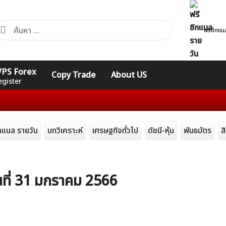
้นหา
ฟรีซิกแน
ำหรับ:
คอร์ส
รวมคำศัพท์
รวมคำศัพท์
 VPS Forex
Copy Trade
About US
Expert
Indicators
ทั่วไป
egister
ิกแนล รายวัน
บทวิเคราะห์
เศรษฐกิจทั่วไป
ดัชนี-หุ้น
พันธบัตร
ส
ที่ 31 มกราคม 2566