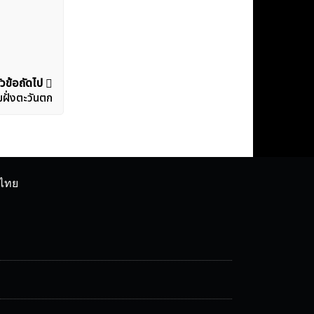
ัวข้อถัดไป
มฝั่งตะวันตก
ศไทย