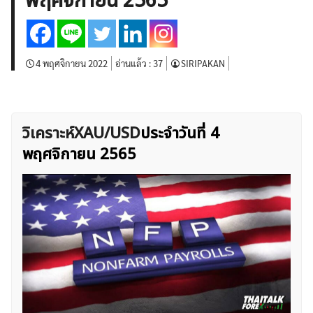
พฤศจิกายน 2565
บทวิเคราะห์
เศรษฐกิจทั่วไป
ดัชนี-หุ้น
พันธบัตร
สินค้าโภคภัณฑ์
โบรกเกอร์ FX
โปรโมชั่น Forex
กองทุน Forex
ฟรี EA
4 พฤศจิกายน 2022
อ่านแล้ว :
37
SIRIPAKAN
วิเคราะห์XAU/USD
ประจำวันที่ 4
พฤศจิกายน 2565