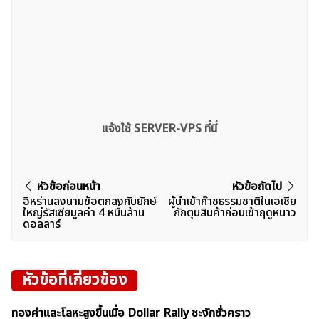
แจ้งใช้ SERVER-VPS ที่นี่
แนะแนว
หัวข้อก่อนหน้า
หัวข้อถัดไป
อิหร่านลงนามข้อตกลงกับยักษ์
ผู้นำเข้าก๊าซธรรมชาติในเอเชีย
เรื่อง
ใหญ่รัสเซียมูลค่า 4 หมื่นล้าน
กักตุนสินค้าก่อนเข้าฤดูหนาว
ดอลลาร์
หัวข้อที่เกี่ยวข้อง
ทองคำและโลหะสูงขึ้นเมื่อ Dollar Rally ชะงักชั่วคราว