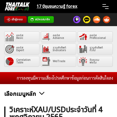
Skip
17 ปีชุมชน
ความรู้ forex
to
content
เข้าสู่ระบบ
สมัครสมาชิก
Home
คอร์ส
คอร์ส
คอร์ส
News
Basic
Advance
Professional
คอร์ส
รวมคำศัพท์
รวมคำศัพท์
Expert
Indicators
ทั่วไป
Articles
Correlation
กิจกรรม
WelTrade
Table
ฟอรั่ม
VPS Register
การลงทุนมีความเสี่ยงโปรดศึกษาข้อมูลก่อนการตัดสินใจลงทุน แล
เลือกเมนูหลัก
ค้นหา
ข่าวฟอเร็กซ์และสกุลเงิน
คริปโตเคอร์เรนซี
ฟรีซิกแนล รายวัน
วิเคราะห์XAU/USDประจำวันที่ 4
สำหรับ: