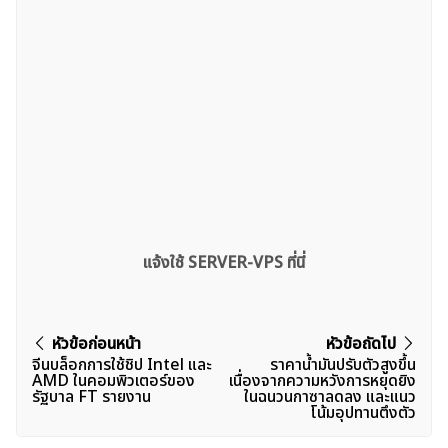
แจ้งใช้ SERVER-VPS ที่นี่
แนะแนว
หัวข้อก่อนหน้า
หัวข้อถัดไป
จีนบล็อกการใช้ชิป Intel และ
ราคาน้ำมันปรับตัวสูงขึ้น
เรื่อง
AMD ในคอมพิวเตอร์ของ
เนื่องจากความหวังการหยุดยิง
รัฐบาล FT รายงาน
ในฉนวนกาซาลดลง และแนว
โน้มอุปทานตึงตัว