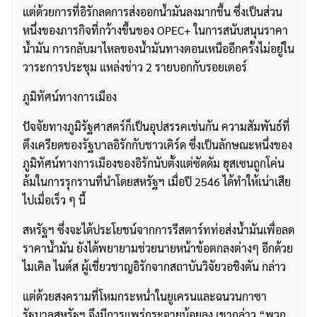
แต่ด้วยการที่อิรักลดการส่งออกน้ำมันลงมากขึ้น ซึ่งเป็นส่วน
หนึ่งของภารกิจที่กว้างขึ้นของ OPEC+ ในการสนับสนุนราคา
น้ำมัน การกลับมาไหลของน้ำมันทางตอนเหนืออีกครั้งไม่อยู่ใน
วาระการประชุม แหล่งข่าว 2 รายบอกกับรอยเตอร์
ภูมิทัศน์ทางการเมือง
ปัจจัยทางภูมิรัฐศาสตร์ก็เป็นอุปสรรคเช่นกัน ความสัมพันธ์ที่
ตึงเครียดของรัฐบาลอิรักกับชาวเคิร์ด ซึ่งเป็นลักษณะหนึ่งของ
ภูมิทัศน์ทางการเมืองของอิรักนับตั้งแต่ซัดดัม ฮุสเซนถูกโค่น
ล้มในการรุกรานที่นำโดยสหรัฐฯ เมื่อปี 2546 ได้ทำให้เน่าเสีย
ไปเมื่อเร็ว ๆ นี้
สหรัฐฯ ซึ่งจะได้ประโยชน์จากการรีสตาร์ทท่อส่งน้ำมันเพื่อลด
ราคาน้ำมัน ยังได้พยายามช่วยนายหน้าข้อตกลงต่างๆ อีกด้วย
ไมเคิล ไนต์ส ผู้เชี่ยวชาญอิรักจากสถาบันวิจัยวอชิงตัน กล่าว
แต่ด้วยสงครามที่โหมกระหน่ำในยูเครนและฉนวนกาซา
รัฐบาลสหรัฐฯ จึงมีการแพร่กระจายน้อยลง เขากล่าว “พวก