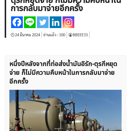
ตุรกีหยุดจ่าย ก็ไม่มีความคืบหน้าใน
บทวิเคราะห์
เศรษฐกิจทั่วไป
ดัชนี-หุ้น
พันธบัตร
การกลับมาจ่ายอีกครั้ง
สินค้าโภคภัณฑ์
โบรกเกอร์ FX
โปรโมชั่น Forex
กองทุน Forex
ฟรี EA
24 มีนาคม 2024
อ่านแล้ว :
100
BBEEE33
หนึ่งปีหลังจากที่ท่อส่งน้ำมันอิรัก-ตุรกีหยุด
จ่าย ก็ไม่มีความคืบหน้าในการกลับมาจ่าย
อีกครั้ง