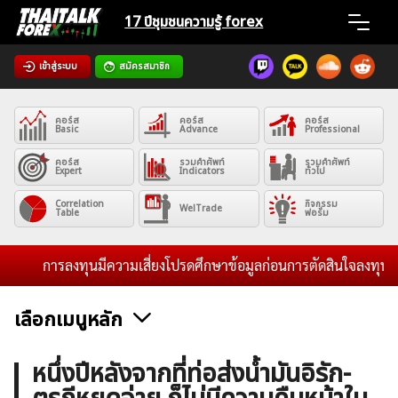
Skip
17 ปีชุมชน
ความรู้ forex
to
content
เข้าสู่ระบบ
สมัครสมาชิก
Home
คอร์ส
คอร์ส
คอร์ส
News
Basic
Advance
Professional
คอร์ส
รวมคำศัพท์
รวมคำศัพท์
Expert
Indicators
ทั่วไป
Articles
Correlation
กิจกรรม
WelTrade
Table
ฟอรั่ม
VPS Register
การลงทุนมีความเสี่ยงโปรดศึกษาข้อมูลก่อนการตัดสินใจลงทุน และไม
เลือกเมนูหลัก
ค้นหา
ข่าวฟอเร็กซ์และสกุลเงิน
คริปโตเคอร์เรนซี
ฟรีซิกแนล รายวัน
หนึ่งปีหลังจากที่ท่อส่งน้ำมันอิรัก-
สำหรับ: