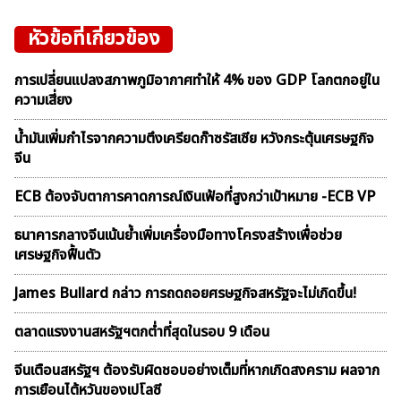
หัวข้อที่เกี่ยวข้อง
การเปลี่ยนแปลงสภาพภูมิอากาศทำให้ 4% ของ GDP โลกตกอยู่ใน
ความเสี่ยง
น้ำมันเพิ่มกำไรจากความตึงเครียดก๊าซรัสเซีย หวังกระตุ้นเศรษฐกิจ
จีน
ECB ต้องจับตาการคาดการณ์เงินเฟ้อที่สูงกว่าเป้าหมาย -ECB VP
ธนาคารกลางจีนเน้นย้ำเพิ่มเครื่องมือทางโครงสร้างเพื่อช่วย
เศรษฐกิจฟื้นตัว
James Bullard กล่าว การถดถอยศรษฐกิจสหรัฐจะไม่เกิดขึ้น!
ตลาดเเรงงานสหรัฐฯตกต่ำที่สุดในรอบ 9 เดือน
จีนเตือนสหรัฐฯ ต้องรับผิดชอบอย่างเต็มที่หากเกิดสงคราม ผลจาก
การเยือนไต้หวันของเปโลซี