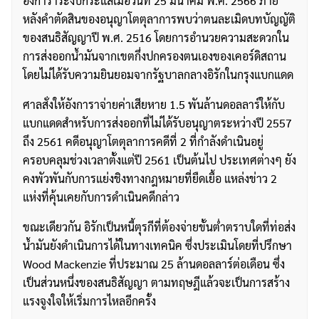
อังการาระงับกระแสเมื่อวันที่ 25 มีนาคม พ.ศ. 2566 ภาย
หลังคำตัดสินของอนุญาโตตุลาการพบว่าตนละเมิดบทบัญญัติ
ของสนธิสัญญาปี พ.ศ. 2516 โดยการอำนวยความสะดวกใน
การส่งออกน้ำมันจากเขตกึ่งปกครองตนเองของเคอร์ดิสถาน
โดยไม่ได้รับความยินยอมจากรัฐบาลกลางอิรักในกรุงแบกแดด
ศาลสั่งให้อังการาจ่ายค่าเสียหาย 1.5 พันล้านดอลลาร์ให้กับ
แบกแดดสำหรับการส่งออกที่ไม่ได้รับอนุญาตระหว่างปี 2557
ถึง 2561 คดีอนุญาโตตุลาการคดีที่ 2 ที่กำลังดำเนินอยู่
ครอบคลุมช่วงเวลาตั้งแต่ปี 2561 เป็นต้นไป ประเทศต่างๆ ยัง
คงพัวพันกับการแย่งชิงทางกฎหมายที่ยืดเยื้อ แหล่งข่าว 2
แห่งที่คุ้นเคยกับการดำเนินคดีกล่าว
ขณะเดียวกัน อิรักเป็นหนี้ตุรกีที่ต้องจ่ายขั้นต่ำตราบใดที่ท่อส่ง
น้ำมันยังดำเนินการได้ในทางเทคนิค ซึ่งประเมินโดยที่ปรึกษา
Wood Mackenzie ที่ประมาณ 25 ล้านดอลลาร์ต่อเดือน ซึ่ง
เป็นส่วนหนึ่งของสนธิสัญญา ตามทฤษฎีแล้วจะเป็นการสร้าง
แรงจูงใจให้เริ่มการไหลอีกครั้ง