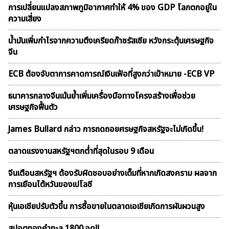
การเปลี่ยนแปลงสภาพภูมิอากาศทำให้ 4% ของ GDP โลกตกอยู่ใน
ความเสี่ยง
น้ำมันเพิ่มกำไรจากความตึงเครียดก๊าซรัสเซีย หวังกระตุ้นเศรษฐกิจ
จีน
ECB ต้องจับตาการคาดการณ์เงินเฟ้อที่สูงกว่าเป้าหมาย -ECB VP
ธนาคารกลางจีนเน้นย้ำเพิ่มเครื่องมือทางโครงสร้างเพื่อช่วย
เศรษฐกิจฟื้นตัว
James Bullard กล่าว การถดถอยศรษฐกิจสหรัฐจะไม่เกิดขึ้น!
ตลาดเเรงงานสหรัฐฯตกต่ำที่สุดในรอบ 9 เดือน
จีนเตือนสหรัฐฯ ต้องรับผิดชอบอย่างเต็มที่หากเกิดสงคราม ผลจาก
การเยือนไต้หวันของเปโลซี
หุ้นเอเชียปรับตัวขึ้น การซื้อขายในตลาดเอเชียเกิดการผันผวนสูง
สปอตทองคำทะลุ 1800 จุด!!