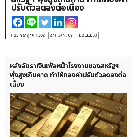
ปรับตัวลดลงต่อเนื่อง
สินค้าโภคภัณฑ์
โบรกเกอร์ FX
โปรโมชั่น Forex
กองทุน Forex
ฟรี EA
12 กรกฎาคม 2024
อ่านแล้ว :
69
BBEEE33
หลังอัตราเงินเฟ้อหน้าโรงงานของสหรัฐฯ
พุ่งสูงเกินคาด ทำให้ทองคำปรับตัวลดลงต่อ
เนื่อง