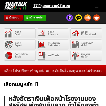
Skip
17 ปีชุมชน
ความรู้ forex
to
content
เข้าสู่ระบบ
สมัครสมาชิก
Home
คอร์ส
คอร์ส
คอร์ส
News
Basic
Advance
Professional
คอร์ส
รวมคำศัพท์
รวมคำศัพท์
Expert
Indicators
ทั่วไป
Articles
Correlation
กิจกรรม
WelTrade
Table
ฟอรั่ม
VPS Register
ยงโปรดศึกษาข้อมูลก่อนการตัดสินใจลงทุน และไม่รับระดมทุนใดๆทั
เลือกเมนูหลัก
ข่าวฟอเร็กซ์และสกุลเงิน
คริปโตเคอร์เรนซี
ฟรีซิกแนล รายวัน
ค้นหา
หลังอัตราเงินเฟ้อหน้าโรงงานของ
สำหรับ:
สหรัฐฯ พุ่งสูงเกินคาด ทำให้ทองคำ
บทวิเคราะห์
เศรษฐกิจทั่วไป
ดัชนี-หุ้น
พันธบัตร