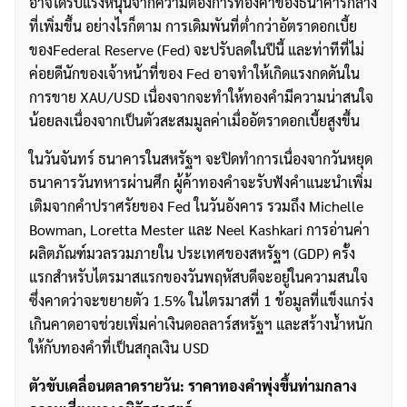
อาจได้รับแรงหนุนจากความต้องการทองคำของธนาคารกลาง
ที่เพิ่มขึ้น อย่างไรก็ตาม การเดิมพันที่ต่ำกว่าอัตราดอกเบี้ย
ของFederal Reserve (Fed) จะปรับลดในปีนี้ และท่าทีที่ไม่
ค่อยดีนักของเจ้าหน้าที่ของ Fed อาจทำให้เกิดแรงกดดันใน
การขาย XAU/USD เนื่องจากจะทำให้ทองคำมีความน่าสนใจ
น้อยลงเนื่องจากเป็นตัวสะสมมูลค่าเมื่ออัตราดอกเบี้ยสูงขึ้น
ในวันจันทร์ ธนาคารในสหรัฐฯ จะปิดทำการเนื่องจากวันหยุด
ธนาคารวันทหารผ่านศึก ผู้ค้าทองคำจะรับฟังคำแนะนำเพิ่ม
เติมจากคำปราศรัยของ Fed ในวันอังคาร รวมถึง Michelle
Bowman, Loretta Mester และ Neel Kashkari การอ่านค่า
ผลิตภัณฑ์มวลรวมภายใน ประเทศของสหรัฐฯ (GDP) ครั้ง
แรกสำหรับไตรมาสแรกของวันพฤหัสบดีจะอยู่ในความสนใจ
ซึ่งคาดว่าจะขยายตัว 1.5% ในไตรมาสที่ 1 ข้อมูลที่แข็งแกร่ง
เกินคาดอาจช่วยเพิ่มค่าเงินดอลลาร์สหรัฐฯ และสร้างน้ำหนัก
ให้กับทองคำที่เป็นสกุลเงิน USD
ตัวขับเคลื่อนตลาดรายวัน: ราคาทองคำพุ่งขึ้นท่ามกลาง