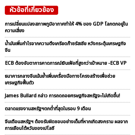
หัวข้อที่เกี่ยวข้อง
การเปลี่ยนแปลงสภาพภูมิอากาศทำให้ 4% ของ GDP โลกตกอยู่ใน
ความเสี่ยง
น้ำมันเพิ่มกำไรจากความตึงเครียดก๊าซรัสเซีย หวังกระตุ้นเศรษฐกิจ
จีน
ECB ต้องจับตาการคาดการณ์เงินเฟ้อที่สูงกว่าเป้าหมาย -ECB VP
ธนาคารกลางจีนเน้นย้ำเพิ่มเครื่องมือทางโครงสร้างเพื่อช่วย
เศรษฐกิจฟื้นตัว
James Bullard กล่าว การถดถอยศรษฐกิจสหรัฐจะไม่เกิดขึ้น!
ตลาดเเรงงานสหรัฐฯตกต่ำที่สุดในรอบ 9 เดือน
จีนเตือนสหรัฐฯ ต้องรับผิดชอบอย่างเต็มที่หากเกิดสงคราม ผลจาก
การเยือนไต้หวันของเปโลซี