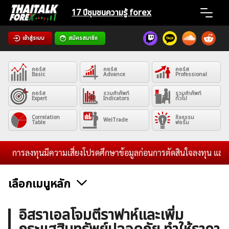
Skip
17 ปีชุมชน
ความรู้ forex
to
content
เข้าสู่ระบบ
สมัครสมาชิก
Home
คอร์ส
คอร์ส
คอร์ส
News
Basic
Advance
Professional
คอร์ส
รวมคำศัพท์
รวมคำศัพท์
Expert
Indicators
ทั่วไป
Articles
Correlation
กิจกรรม
WelTrade
Table
ฟอรั่ม
VPS Register
การลงทุนมีความเสี่ยงโปรดศึกษาข้อมูลก่อนการตัดสินใจลงทุน และไม่รับ
เลือกเมนูหลัก
ค้นหา
ข่าวฟอเร็กซ์และสกุลเงิน
คริปโตเคอร์เรนซี
ฟรีซิกแนล รายวัน
อิสราเอลโจมตีราฟาห์และเพิ่ม
สำหรับ: