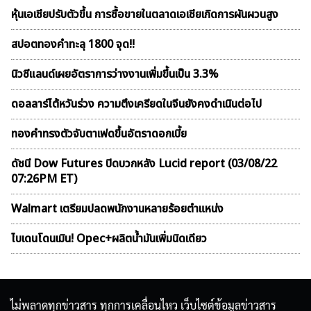
หุ้นเอเชียปรับตัวขึ้น การซื้อขายในตลาดเอเชียเกิดการผันผวนสูง
สปอตทองคำทะลุ 1800 จุด!!
นิวซีแลนด์เผยอัตราการว่างงานเพิ่มขึ้นเป็น 3.3%
ดอลลาร์ไต้หวันร่วง ความตึงเครียดในจีนยังคงดำเนินต่อไป
ทองคำทรงตัวจับตาเฟดขึ้นอัตราดอกเบี้ย
ดัชนี Dow Futures ปิดบวกหลัง Lucid report (03/08/22
07:26PM ET)
Walmart เตรียมปลดพนักงานหลายร้อยตำแหน่ง
ไบเดนโดนเมิน! Opec+ผลิตน้ำมันเพิ่มนิดเดียว
ไม่พลาดทุกข่าวสาร ทุกการเคลื่อนไหว เว็บไซต์ข้อมูลข่าวสาร