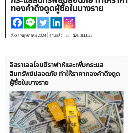
กระแสสินทรัพย์ปลอดภัย ทำให้ราคา
บทวิเคราะห์
เศรษฐกิจทั่วไป
ดัชนี-หุ้น
พันธบัตร
ทองคำดึงดูดผู้ซื้อในบางราย
สินค้าโภคภัณฑ์
โบรกเกอร์ FX
โปรโมชั่น Forex
กองทุน Forex
ฟรี EA
27 พฤษภาคม 2024
อ่านแล้ว :
38
BBEEE33
อิสราเอลโจมตีราฟาห์และเพิ่มกระแส
สินทรัพย์ปลอดภัย ทำให้ราคาทองคำดึงดูด
ผู้ซื้อในบางราย