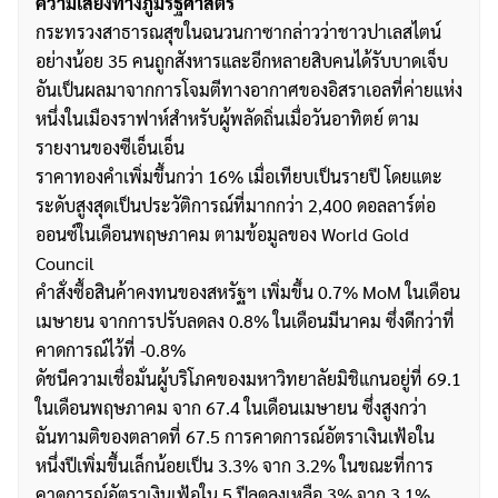
ความเสี่ยงทางภูมิรัฐศาสตร์
กระทรวงสาธารณสุขในฉนวนกาซากล่าวว่าชาวปาเลสไตน์
อย่างน้อย 35 คนถูกสังหารและอีกหลายสิบคนได้รับบาดเจ็บ
อันเป็นผลมาจากการโจมตีทางอากาศของอิสราเอลที่ค่ายแห่ง
หนึ่งในเมืองราฟาห์สำหรับผู้พลัดถิ่นเมื่อวันอาทิตย์ ตาม
รายงานของซีเอ็นเอ็น
ราคาทองคำเพิ่มขึ้นกว่า 16% เมื่อเทียบเป็นรายปี โดยแตะ
ระดับสูงสุดเป็นประวัติการณ์ที่มากกว่า 2,400 ดอลลาร์ต่อ
ออนซ์ในเดือนพฤษภาคม ตามข้อมูลของ World Gold
Council
คำสั่งซื้อสินค้าคงทนของสหรัฐฯ เพิ่มขึ้น 0.7% MoM ในเดือน
เมษายน จากการปรับลดลง 0.8% ในเดือนมีนาคม ซึ่งดีกว่าที่
คาดการณ์ไว้ที่ -0.8%
ดัชนีความเชื่อมั่นผู้บริโภคของมหาวิทยาลัยมิชิแกนอยู่ที่ 69.1
ในเดือนพฤษภาคม จาก 67.4 ในเดือนเมษายน ซึ่งสูงกว่า
ฉันทามติของตลาดที่ 67.5 การคาดการณ์อัตราเงินเฟ้อใน
หนึ่งปีเพิ่มขึ้นเล็กน้อยเป็น 3.3% จาก 3.2% ในขณะที่การ
คาดการณ์อัตราเงินเฟ้อใน 5 ปีลดลงเหลือ 3% จาก 3.1%