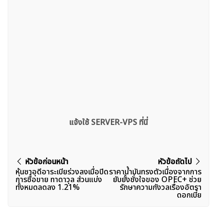
แจ้งใช้ SERVER-VPS ที่นี่
แนะแนว
หัวข้อก่อนหน้า
หัวข้อถัดไป
หุ้นซาอุดีอาระเบียร่วงลงเมื่อปิด
ราคาน้ำมันทรงตัวเนื่องจากการ
เรื่อง
การซื้อขาย ทาดาวุล ส่วนแบ่ง
ยับยั้งชั่งใจของ OPEC+ ช่วย
ทั้งหมดลดลง 1.21%
รักษาความกังวลเรื่องอัตรา
ดอกเบี้ย