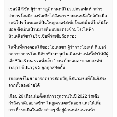
เซอร์ฮี ลีซัค ผู้ว่าการภูมิภาคดนีโปรเปตรอฟสค์ กล่าว
ว่าการโจมตีของรัสเซียได้สังหารชายคนหนึ่งใกล้กับเมือ
งดนีโปร ในขณะที่ปืนใหญ่ของรัสเซียโจมตีพื้นที่ใกล้นิโค
ปอล ซึ่งเป็นเป้าหมายที่พบบ่อยตรงข้ามโรงไฟฟ้า
นิวเคลียร์ซาโปริซเซียที่รัสเซียถือครอง
ในพื้นที่ทางตอนใต้ของโอเดสซา ผู้ว่าการโอเลห์ คิเปอร์
กล่าวว่าการโจมตีด้วยขีปนาวุธในเมืองท่าแห่งนี้ทำให้มีผู้
เสียชีวิต 3 คน รวมทั้งเด็ก 1 คน ถ้อยแถลงของกองทัพ
ระบุว่า ขีปนาวุธ 3 ลูกถูกสกัดกั้น
รอยเตอร์ไม่สามารถตรวจสอบบัญชีสนามรบที่เป็นอิสระ
จากทั้งสองฝ่ายได้
เกือบ 26 เดือนนับตั้งแต่การรุกรานในปี 2022 รัสเซีย
กำลังรุกคืบอย่างช้าๆ ในยูเครนตะวันออก และได้เพิ่ม
การทิ้งระเบิดในเมืองต่างๆ ที่อยู่ด้านหลังแนวหน้า