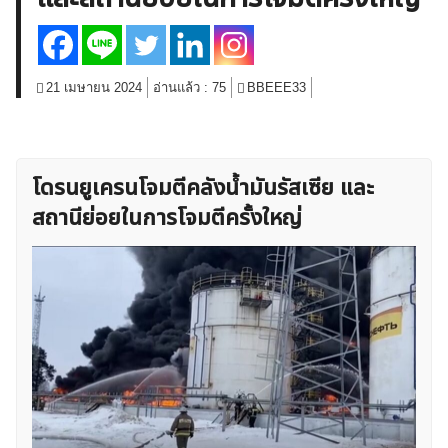
สินค้าโภคภัณฑ์
โบรกเกอร์ FX
โปรโมชั่น Forex
กองทุน Forex
ฟรี EA
21 เมษายน 2024
อ่านแล้ว :
75
BBEEE33
โดรนยูเครนโจมตีคลังน้ำมันรัสเซีย และ
สถานีย่อยในการโจมตีครั้งใหญ่