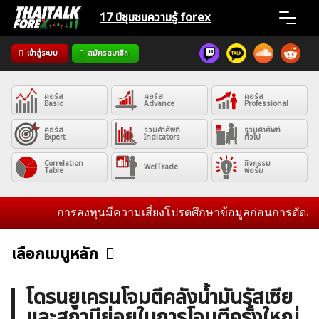
Skip
17 ปีชุมชน
ความรู้ forex
to
content
เข้าสู่ระบบ
สมัครสมาชิก
Home
คอร์ส
คอร์ส
คอร์ส
News
Basic
Advance
Professional
คอร์ส
รวมคำศัพท์
รวมคำศัพท์
Expert
Indicators
ทั่วไป
Articles
Correlation
กิจกรรม
WelTrade
Table
ฟอรั่ม
VPS Register
การลงทุนมีความเสี่ยงโปรดศึกษาข้อมูลก่อนการตัดสินใจลงท
เลือกเมนูหลัก
ข่าวฟอเร็กซ์และสกุลเงิน
คริปโตเคอร์เรนซี
ฟรีซิกแนล รายวัน
ค้นหา
โดรนยูเครนโจมตีคลังน้ำมันรัสเซีย
สำหรับ:
และสถานีย่อยในการโจมตีครั้งใหญ่
บทวิเคราะห์
เศรษฐกิจทั่วไป
ดัชนี-หุ้น
พันธบัตร