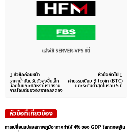
แจ้งใช้ SERVER-VPS ที่นี่
แนะแนว
หัวข้อก่อนหน้า
หัวข้อถัดไป
ราคาน้ำมันปรับตัวสูงขึ้นเล็ก
ค่าธรรมเนียม Bitcoin (BTC)
เรื่อง
น้อยในขณะที่อิหร่านรายงาน
แตะระดับต่ำสุดในรอบ 5 ปี
การโจมตีของอิสราเอลลดลง
หัวข้อที่เกี่ยวข้อง
การเปลี่ยนแปลงสภาพภูมิอากาศทำให้ 4% ของ GDP โลกตกอยู่ใน