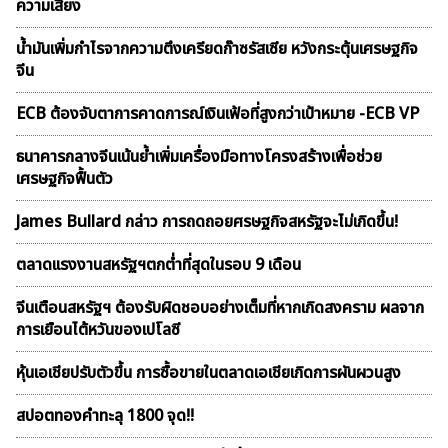
ความเสี่ยง
น้ำมันเพิ่มกำไรจากความตึงเครียดก๊าซรัสเซีย หวังกระตุ้นเศรษฐกิจ
จีน
ECB ต้องจับตาการคาดการณ์เงินเฟ้อที่สูงกว่าเป้าหมาย -ECB VP
ธนาคารกลางจีนเน้นย้ำเพิ่มเครื่องมือทางโครงสร้างเพื่อช่วย
เศรษฐกิจฟื้นตัว
James Bullard กล่าว การถดถอยศรษฐกิจสหรัฐจะไม่เกิดขึ้น!
ตลาดเเรงงานสหรัฐฯตกต่ำที่สุดในรอบ 9 เดือน
จีนเตือนสหรัฐฯ ต้องรับผิดชอบอย่างเต็มที่หากเกิดสงคราม ผลจาก
การเยือนไต้หวันของเปโลซี
หุ้นเอเชียปรับตัวขึ้น การซื้อขายในตลาดเอเชียเกิดการผันผวนสูง
สปอตทองคำทะลุ 1800 จุด!!