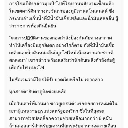
การโจมตีดังกล่าวมุ่งเป้าไปที่โรงงานพลังงานเชื้อเพลิง
ในเขตคาร์ดิม ทางตะวันตกของภูมิภาคสโมเลนสค์ ซึ่ง
กระทบอ่างเก็บน้ำที่มีน้ำมันเชื้อเพลิงและน้ำมันหล่อลื่น ผู้
ว่าราชการท้องถิ่นยืนยัน
“ผลการปฏิบัติงานของกองกำลังป้องกันภัยทางอากาศ
ทำให้เครื่องบินถูกยิงตก อย่างไรก็ตาม ถังที่มีน้ำมันเชื้อ
เพลิงและน้ำมันหล่อลื่นก็ถูกไฟไหม้เนื่องจากเศษซากที่
ตกลงมา” เขากล่าว พร้อมเสริมว่านักดับเพลิงกำลังต่อสู้
เพื่อดับไฟ เปลวไฟ
ไม่ชัดเจนว่ามีใครได้รับบาดเจ็บหรือไม่ เขากล่าว
ทุกสายตาจับตาดูบิลช่วยเหลือ
เมื่อวันเสาร์ที่ผ่านมา ชาวยูเครนต่างรอคอยการลงมติใน
สภาผู้แทนราษฎรแห่งสหรัฐอเมริกา ซึ่งในที่สุดจะ
สามารถช่วยปลดล็อกความช่วยเหลือมากกว่า 6 หมื่น
ล้านดอลลาร์สำหรับยูเครนที่ถูกระงับมานานหลายเดือน