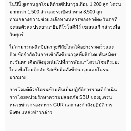
ในปีนี้ ยูเครนถูกโจมตีด้วยขีปนาวุธเกือบ 1,200 ลูก โดรน
มากกว่า 1,500 ลำ และระเบิดนำทาง 8,500 ลูก
ท่ามกลางความช่วยเหลือทางทหารของชาติตะวันตกที่
ชะลอตัวลง ประธานาธิบดีโวโลดีมีร์ เซเลนสกี กล่าวเมื่อ
วันศุกร์
ค้นหา
ไม่สามารถผลิตขีปนาวุธพิสัยไกลได้อย่างรวดเร็วและ
สำหรับ:
ด้วยข้อจำกัดในการเข้าถึงขีปนาวุธที่ผลิตโดยพันธมิตร
ตะวันตก เคียฟจึงมุ่งเน้นไปที่การพัฒนาโดรนโจมตีระยะ
ไกลเพื่อโจมตีกลับ รัสเซียมีคลังขีปนาวุธและโดรน
มากมาย
การโจมตีด้วยโดรนข้ามคืนเป็นปฏิบัติการร่วมที่ดำเนิน
การโดยหน่วยรักษาความปลอดภัย SBU ของยูเครน
หน่วยข่าวกรองทหาร GUR และกองกำลังปฏิบัติการ
พิเศษ แหล่งข่าวกล่าว