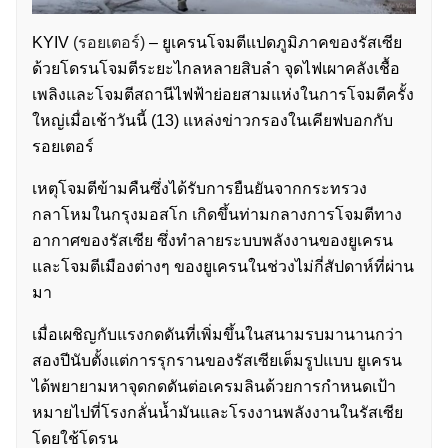
KYIV
(รอยเตอร์)
– ยูเครนโจมตีแปดภูมิภาคของรัสเซีย
ด้วยโดรนโจมตีระยะไกลหลายสิบลำ จุดไฟเผาคลังเชื้อ
เพลิงและโจมตีสถานีไฟฟ้าย่อยสามแห่งในการโจมตีครั้ง
ใหญ่เมื่อเช้าวันนี้ (13) แหล่งข่าวกรองในเคียฟบอกกับ
รอยเตอร์
เหตุโจมตีข้ามคืนซึ่งได้รับการยืนยันจากกระทรวง
กลาโหมในกรุงมอสโก เกิดขึ้นท่ามกลางการโจมตีทาง
อากาศของรัสเซีย ซึ่งทำลายระบบพลังงานของยูเครน
และโจมตีเมืองต่างๆ ของยูเครนในช่วงไม่กี่สัปดาห์ที่ผ่าน
มา
เมื่อเผชิญกับแรงกดดันที่เพิ่มขึ้นในสนามรบมานานกว่า
สองปีนับตั้งแต่การรุกรานของรัสเซียเต็มรูปแบบ ยูเครน
ได้พยายามหาจุดกดดันต่อเครมลินด้วยการกำหนดเป้า
หมายไปที่โรงกลั่นน้ำมันและโรงงานพลังงานในรัสเซีย
โดยใช้โดรน