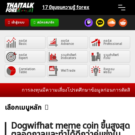
Skip
17 ปีชุมชน
ความรู้ forex
to
content
เข้าสู่ระบบ
สมัครสมาชิก
Home
คอร์ส
คอร์ส
คอร์ส
News
Basic
Advance
Professional
คอร์ส
รวมคำศัพท์
รวมคำศัพท์
Expert
Indicators
ทั่วไป
Articles
Correlation
กิจกรรม
WelTrade
Table
ฟอรั่ม
VPS Register
การลงทุนมีความเสี่ยงโปรดศึกษาข้อมูลก่อนการตัดสินใจลงทุ
เลือกเมนูหลัก
ข่าวฟอเร็กซ์และสกุลเงิน
คริปโตเคอร์เรนซี
ฟรีซิกแนล รายวัน
ค้นหา
Dogwifhat meme coin ขึ้นสูงสุด
สำหรับ:
ตลอดกาลและทำได้ดีกว่าคู่แข่งใน
บทวิเคราะห์
เศรษฐกิจทั่วไป
ดัชนี-หุ้น
พันธบัตร