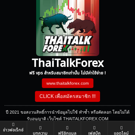
ThaiTalkForex
ฟรี vps สำหรับสมาชิกเท่านั้น ไม่มีค่าใช้จ่าย !
www.thaitalkforex.com
CLICK เพื่อสมัครสมาชิก !!!
ปี 2021 ขอสงวนสิทธิ์การนำข้อมูลไปใช้ ทำซ้ำ หรือคัดลอก โดยไม่ได้
รับอนุญาติ เว็บไซต์ THAITALKFOREX.COM
ข่าวฟอเร็กซ์
บทความ
ฟรีซิกแนล
เฟสบุ๊ค
แอดไลน์