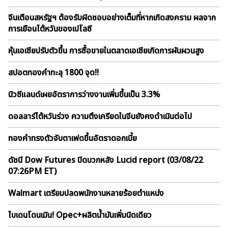
จีนเตือนสหรัฐฯ ต้องรับผิดชอบอย่างเต็มที่หากเกิดสงคราม ผลจาก
การเยือนไต้หวันของเปโลซี
หุ้นเอเชียปรับตัวขึ้น การซื้อขายในตลาดเอเชียเกิดการผันผวนสูง
สปอตทองคำทะลุ 1800 จุด!!
นิวซีแลนด์เผยอัตราการว่างงานเพิ่มขึ้นเป็น 3.3%
ดอลลาร์ไต้หวันร่วง ความตึงเครียดในจีนยังคงดำเนินต่อไป
ทองคำทรงตัวจับตาเฟดขึ้นอัตราดอกเบี้ย
ดัชนี Dow Futures ปิดบวกหลัง Lucid report (03/08/22
07:26PM ET)
Walmart เตรียมปลดพนักงานหลายร้อยตำแหน่ง
ไบเดนโดนเมิน! Opec+ผลิตน้ำมันเพิ่มนิดเดียว