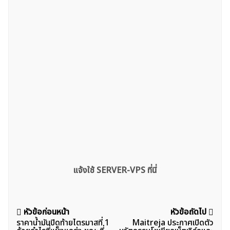
แจ้งใช้ SERVER-VPS ที่นี่
แนะแนว
หัวข้อก่อนหน้า
หัวข้อถัดไป
ราคาน้ำมันปิดท้ายไตรมาสที่ 1
Maitreja ประกาศเปิดตัว