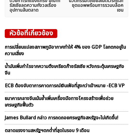
เรื่อง
ด้วยกำไรที่แข็งแกร่ง ขณะที่
นวัตกรรมโซเชียลเน็ตเวิร์กและ
รัสเซียลดความกังวลเรื่อง
ชุดแอพพร้อมการรวมบล็อค
อุปทานล้นตลาด
เชน
หัวข้อที่เกี่ยวข้อง
การเปลี่ยนแปลงสภาพภูมิอากาศทำให้ 4% ของ GDP โลกตกอยู่ใน
ความเสี่ยง
น้ำมันเพิ่มกำไรจากความตึงเครียดก๊าซรัสเซีย หวังกระตุ้นเศรษฐกิจ
จีน
ECB ต้องจับตาการคาดการณ์เงินเฟ้อที่สูงกว่าเป้าหมาย -ECB VP
ธนาคารกลางจีนเน้นย้ำเพิ่มเครื่องมือทางโครงสร้างเพื่อช่วย
เศรษฐกิจฟื้นตัว
James Bullard กล่าว การถดถอยศรษฐกิจสหรัฐจะไม่เกิดขึ้น!
ตลาดเเรงงานสหรัฐฯตกต่ำที่สุดในรอบ 9 เดือน