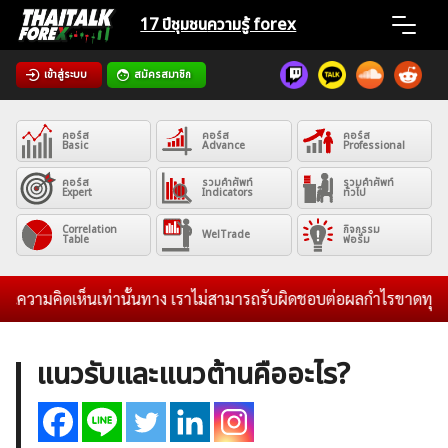
Skip
17 ปีชุมชน
ความรู้ forex
to
content
เข้าสู่ระบบ
สมัครสมาชิก
Home
คอร์ส
คอร์ส
คอร์ส
News
Basic
Advance
Professional
คอร์ส
รวมคำศัพท์
รวมคำศัพท์
Expert
Indicators
ทั่วไป
Articles
Correlation
กิจกรรม
WelTrade
Table
ฟอรั่ม
VPS Register
นความคิดเห็นเท่านั้นทาง เราไม่สามารถรับผิดชอบต่อผลกำไรขาดทุนของท่
แนวรับและแนวต้านคืออะไร?
ค้นหา
สำหรับ: