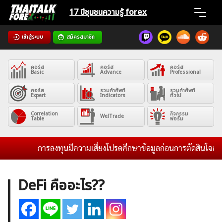
Skip
17 ปีชุมชน
ความรู้ forex
to
content
เข้าสู่ระบบ
สมัครสมาชิก
Home
คอร์ส
คอร์ส
คอร์ส
News
Basic
Advance
Professional
คอร์ส
รวมคำศัพท์
รวมคำศัพท์
Expert
Indicators
ทั่วไป
Articles
Correlation
กิจกรรม
WelTrade
Table
ฟอรั่ม
VPS Register
การลงทุนมีความเสี่ยงโปรดศึกษาข้อมูลก่อนการตัดสินใจลงทุน 
DeFi คืออะไร??
ค้นหา
สำหรับ: