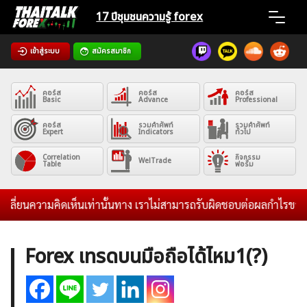
Skip
17 ปีชุมชน
ความรู้ forex
to
content
เข้าสู่ระบบ
สมัครสมาชิก
Home
คอร์ส
คอร์ส
คอร์ส
News
Basic
Advance
Professional
คอร์ส
รวมคำศัพท์
รวมคำศัพท์
Expert
Indicators
ทั่วไป
Articles
Correlation
กิจกรรม
WelTrade
Table
ฟอรั่ม
VPS Register
ปลี่ยนความคิดเห็นเท่านั้นทาง เราไม่สามารถรับผิดชอบต่อผลกำไรขาดทุน
Forex เทรดบนมือถือได้ไหม1(?)
ค้นหา
สำหรับ: