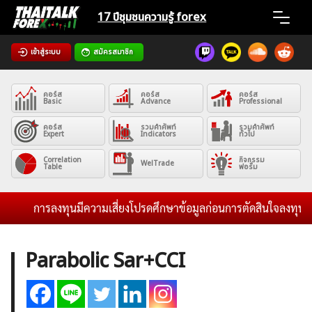
Skip
17 ปีชุมชน
ความรู้ forex
to
content
เข้าสู่ระบบ
สมัครสมาชิก
Home
คอร์ส
คอร์ส
คอร์ส
News
Basic
Advance
Professional
คอร์ส
รวมคำศัพท์
รวมคำศัพท์
Expert
Indicators
ทั่วไป
Articles
Correlation
กิจกรรม
WelTrade
Table
ฟอรั่ม
VPS Register
การลงทุนมีความเสี่ยงโปรดศึกษาข้อมูลก่อนการตัดสินใจลงทุน และไ
Parabolic Sar+CCI
ค้นหา
สำหรับ: