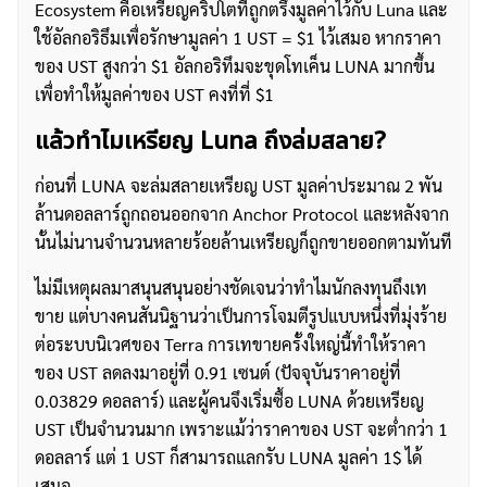
Ecosystem คือเหรียญคริปโตที่ถูกตรึงมูลค่าไว้กับ Luna และ
ใช้อัลกอริธึมเพื่อรักษามูลค่า 1 UST = $1 ไว้เสมอ หากราคา
ของ UST สูงกว่า $1 อัลกอริทึมจะขุดโทเค็น LUNA มากขึ้น
เพื่อทำให้มูลค่าของ UST คงที่ที่ $1
แล้วทำไมเหรียญ Luna ถึงล่มสลาย?
ก่อนที่ LUNA จะล่มสลายเหรียญ UST มูลค่าประมาณ 2 พัน
ล้านดอลลาร์ถูกถอนออกจาก Anchor Protocol และหลังจาก
นั้นไม่นานจำนวนหลายร้อยล้านเหรียญก็ถูกขายออกตามทันที
ไม่มีเหตุผลมาสนุนสนุนอย่างชัดเจนว่าทำไมนักลงทุนถึงเท
ขาย แต่บางคนสันนิฐานว่าเป็นการโจมตีรูปแบบหนึ่งที่มุ่งร้าย
ต่อระบบนิเวศของ Terra การเทขายครั้งใหญ่นี้ทำให้ราคา
ของ UST ลดลงมาอยู่ที่ 0.91 เซนต์ (ปัจจุบันราคาอยู่ที่
0.03829 ดอลลาร์) และผู้คนจึงเริ่มซื้อ LUNA ด้วยเหรียญ
UST เป็นจำนวนมาก เพราะแม้ว่าราคาของ UST จะต่ำกว่า 1
ดอลลาร์ แต่ 1 UST ก็สามารถแลกรับ LUNA มูลค่า 1$ ได้
เสมอ