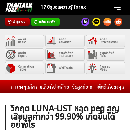
Skip
17 ปีชุมชน
ความรู้ forex
to
content
เข้าสู่ระบบ
สมัครสมาชิก
Home
คอร์ส
คอร์ส
คอร์ส
News
Basic
Advance
Professional
คอร์ส
รวมคำศัพท์
รวมคำศัพท์
Expert
Indicators
ทั่วไป
Articles
Correlation
กิจกรรม
WelTrade
Table
ฟอรั่ม
VPS Register
การลงทุนมีความเสี่ยงโปรดศึกษาข้อมูลก่อนการตัดสินใจลงทุน และไม่ร
วิกฤต LUNA-UST หลุด peg สูญ
เสียมูลค่ากว่า 99.90% เกิดขึ้นได้
ค้นหา
อย่างไร
สำหรับ: