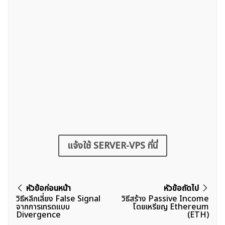
แจ้งใช้ SERVER-VPS ที่นี่
แนะแนว
หัวข้อก่อนหน้า
หัวข้อถัดไป
วิธีหลีกเลี่ยง False Signal
วิธีสร้าง Passive Income
เรื่อง
จากการเทรดแบบ
โดยเหรียญ Ethereum
Divergence
(ETH)