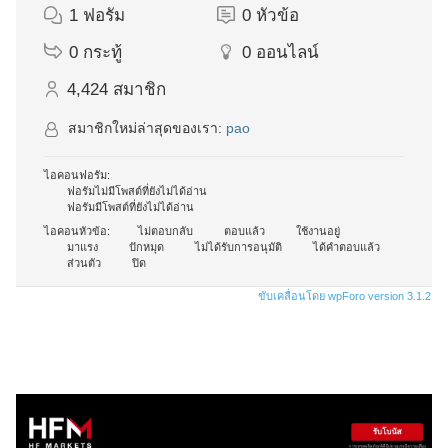
1
ฟอรัม
0
หัวข้อ
0
กระทู้
0
ออนไลน์
4,424
สมาชิก
สมาชิกใหม่ล่าสุดของเรา:
pao
ไอคอนฟอรัม:
ฟอรัมไม่มีโพสต์ที่ยังไม่ได้อ่าน
ฟอรัมมีโพสต์ที่ยังไม่ได้อ่าน
ไอคอนหัวข้อ:
ไม่ตอบกลับ
ตอบแล้ว
ใช้งานอยู่
มาแรง
ปักหมุด
ไม่ได้รับการอนุมัติ
ได้คำตอบแล้ว
ส่วนตัว
ปิด
ขับเคลื่อนโดย wpForo version 3.1.2