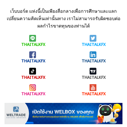
เว็บบอร์ด แห่งนี้เป็นเพียงสื่อกลางเพื่อการศึกษาและแลก
เปลี่ยนความคิดเห็นเท่านั้นทาง เราไม่สามารถรับผิดชอบต่อ
ผลกำไรขาดทุนของท่านได้
THAITALKFX
THAITALKFX
THAITALKFX
THAITALKFX
THAITALKFX
THAITALKFX
THAITALKFX
THAITALKFX