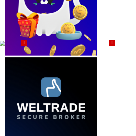
ค้นหา
สำหรับ: