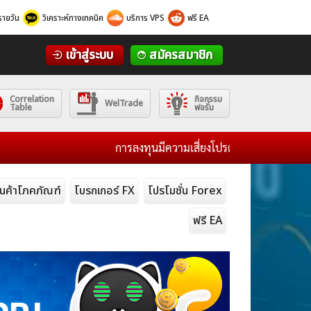
รายวัน
วิเคราะห์ทางเทคนิค
บริการ VPS
ฟรี EA
เข้าสู่ระบบ
สมัครสมาชิก
Correlation
กิจกรรม
WelTrade
Table
ฟอรั่ม
การลงทุนมีความเสี่ยงโปรดศึกษาข้อมูลก่อนการตัดสินใ
ินค้าโภคภัณฑ์
โบรกเกอร์ FX
โปรโมชั่น Forex
ฟรี EA