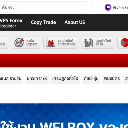
า
ฟรีซิกแนล 
ับ:
ร VPS Forex
Copy Trade
About US
 Register
คอร์ส
รวมคำศัพท์
รวมคำศัพท์
onal
Expert
Indicators
ทั่วไป
ิกแนล รายวัน
บทวิเคราะห์
เศรษฐกิจทั่วไป
ดัชนี-หุ้น
พันธบัตร
ส