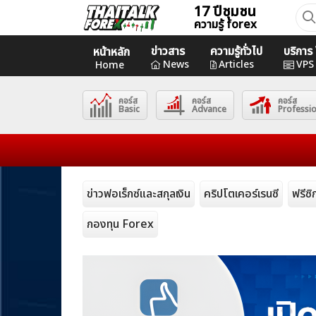
Skip
17 ปีชุมชน
ค้นห
ความรู้ forex
to
สำหร
content
ข่าวสาร
ความรู้ทั่วไป
บริกา
หน้าหลัก
Home
News
Articles
VPS
Home
คอร์ส
คอร์ส
คอร์ส
News
Basic
Advance
Professi
Articles
VPS Register
ข่าวฟอเร็กซ์และสกุลเงิน
คริปโตเคอร์เรนซี
ฟรีซ
กองทุน Forex