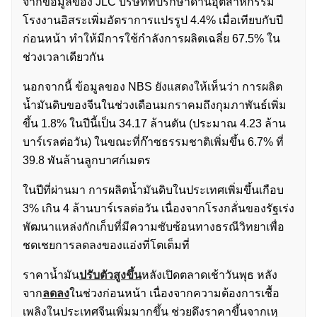
จากข้อมูลของ JLC บริษัทที่ปรึกษาด้านอุตสาหกรรม
โรงงานอิสระเพิ่มอัตราการแปรรูป 4.4% เมื่อเทียบกับปี
ก่อนหน้า ทำให้มีการใช้กำลังการผลิตเฉลี่ย 67.5% ใน
ช่วงเวลาเดียวกัน
นอกจากนี้ ข้อมูลของ NBS ยังแสดงให้เห็นว่า การผลิต
น้ำมันดิบของจีนในช่วงเดือนมกราคมถึงกุมภาพันธ์เพิ่ม
ขึ้น 1.8% ในปีนี้เป็น 34.17 ล้านตัน (ประมาณ 4.23 ล้าน
บาร์เรลต่อวัน) ในขณะที่ก๊าซธรรมชาติเพิ่มขึ้น 6.7% ที่
39.8 พันล้านลูกบาศก์เมตร
ในปีที่ผ่านมา การผลิตน้ำมันดิบในประเทศเพิ่มขึ้นเกือบ
3% เกิน 4 ล้านบาร์เรลต่อวัน เนื่องจากโรงกลั่นของรัฐเร่ง
พัฒนาแหล่งกักเก็บที่มีความซับซ้อนทางธรณีวิทยาเพื่อ
ชดเชยการลดลงของแอ่งที่โตเต็มที่
ราคาน้ำมัน
ปรับตัวสูงขึ้น
หลังเปิดตลาดเช้าวันพุธ หลัง
จาก
ลดลง
ในช่วงก่อนหน้า เนื่องจากความต้องการเชื้อ
เพลิงในประเทศจีนเพิ่มมากขึ้น ช่วยดึงราคาขึ้นจากเหุ