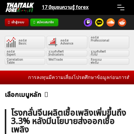
Skip
17 ปีชุมชน
ความรู้ forex
to
content
เข้าสู่ระบบ
สมัครสมาชิก
Home
คอร์ส
คอร์ส
คอร์ส
Professional
News
Basic
Advance
คอร์ส
รวมคำศัพท์
รวมคำศัพท์
Expert
Indicators
ทั่วไป
Correlation
WelTrade
กิจกรรม
Articles
Table
ฟอรั่ม
การลงทุนมีความเสี่ยงโปรดศึกษาข้อมูลก่อนการตัดสินใ
VPS Register
เลือกเมนูหลัก
ข่าวฟอเร็กซ์และสกุลเงิน
คริปโตเคอร์เรนซี
ฟรีซิกแนล รายวัน
โรงกลั่นจีนผลิตเชื้อเพลิงเพิ่มขึ้นถึง
3.3% หลังมีนโยบายส่งออกเชื้อ
ค้นหา
บทวิเคราะห์
เศรษฐกิจทั่วไป
ดัชนี-หุ้น
พันธบัตร
เพลิง
สำหรับ: