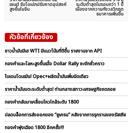
เรื่อง
เซนต์ รับโอเปกปรับคาดอุปสงค์
ระดับต่ำสุดในรอบกว่า 1 ปี
สูงขึ้นในจีน
เนื่องจากความกังวลวิกฤต
ธนาคารเพิ่มขึ้น
หัวข้อที่เกี่ยวข้อง
ชาวน้ำมันมีเฮ WTI มีแนวโน้มที่ดีขึ้น รายงานจาก API
ทองคำและโลหะสูงขึ้นเมื่อ Dollar Rally ชะงักชั่วคราว
ไบเดนโดนเมิน! Opec+ผลิตน้ำมันเพิ่มนิดเดียว
ราคาน้ำมันแตะระดับต่ำสุด! ท่ามกลางสภาวะเศรษฐกิจถดถอย
ทองคำกลับมาเคลื่อนไหวใกล้ระดับ 1800
ปลดบล็อกการส่งออกของ “ยูเครน” หลังจากการรุกรานของรัสเซีย
ทองคำพุ่งเฉียด 1800 อีกครั้ง!!!