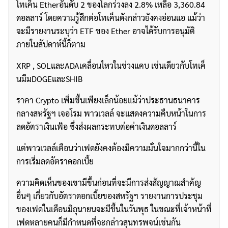
โทเค็น Etherอันดับ 2 ของโลกร่วงลง 2.8% เหลือ 3,360.84
ดอลลาร์ โดยความรู้สึกต่อโทเค็นดังกล่าวยังคงอ่อนแอ แม้ว่า
จะมีรายงานระบุว่า ETF ของ Ether อาจได้รับการอนุมัติ
ภายในสัปดาห์นี้ก็ตาม
XRP , SOLและADAเคลื่อนไหวในช่วงแคบ เช่นเดียวกับโทเค็
นมีมDOGEและSHIB
ราคา Crypto เพิ่มขึ้นเพียงเล็กน้อยแม้ว่าประธานธนาคาร
กลางสหรัฐฯ เจอโรม พาวเวลล์ จะแสดงความคืบหน้าในการ
ลดอัตราเงินเฟ้อ ซึ่งส่งผลกระทบต่อค่าเงินดอลลาร์
แต่พาวเวลล์เตือนว่าเฟดยังคงต้องมีความมั่นใจมากกว่านี้ใน
การเริ่มลดอัตราดอกเบี้ย
ค้นหา
ความคิดเห็นของเขามีขึ้นก่อนที่จะมีการส่งสัญญาณสำคัญ
สำหรับ:
อื่นๆ เกี่ยวกับอัตราดอกเบี้ยของสหรัฐฯ รายงานการประชุม
ของเฟดในเดือนมิถุนายนจะมีขึ้นในวันพุธ ในขณะที่เจ้าหน้าที่
เฟดหลายคนก็มีกำหนดที่จะกล่าวสุนทรพจน์เช่นกัน