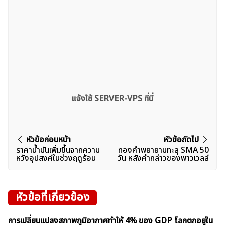
แจ้งใช้ SERVER-VPS ที่นี่
แนะแนว
หัวข้อก่อนหน้า
หัวข้อถัดไป
ราคาน้ำมันเพิ่มขึ้นจากความ
ทองคำพยายามทะลุ SMA 50
เรื่อง
หวังอุปสงค์ในช่วงฤดูร้อน
วัน หลังคำกล่าวของพาวเวลล์
หัวข้อที่เกี่ยวข้อง
การเปลี่ยนแปลงสภาพภูมิอากาศทำให้ 4% ของ GDP โลกตกอยู่ใน