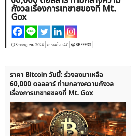
60,000 ดอลลาร์ ท่ามกลางความ
บทวิเคราะห์
เศรษฐกิจทั่วไป
ดัชนี-หุ้น
พันธบัตร
กังวลเรื่องการเทขายของที่ Mt.
สินค้าโภคภัณฑ์
โบรกเกอร์ FX
โปรโมชั่น Forex
Gox
กองทุน Forex
ฟรี EA
3 กรกฎาคม 2024
อ่านแล้ว :
47
BBEEE33
ราคา Bitcoin วันนี้: ร่วงลงมาเหลือ
60,000 ดอลลาร์ ท่ามกลางความกังวล
เรื่องการเทขายของที่ Mt. Gox