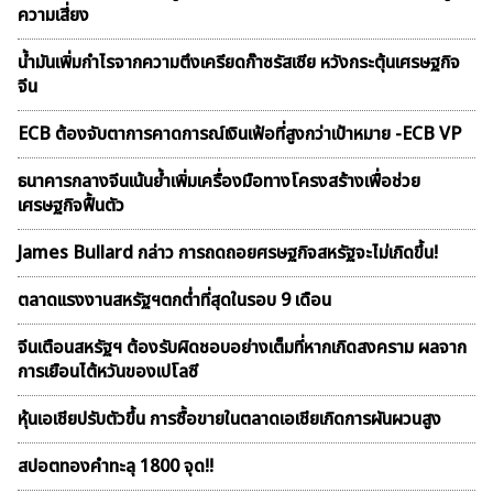
ความเสี่ยง
น้ำมันเพิ่มกำไรจากความตึงเครียดก๊าซรัสเซีย หวังกระตุ้นเศรษฐกิจ
จีน
ECB ต้องจับตาการคาดการณ์เงินเฟ้อที่สูงกว่าเป้าหมาย -ECB VP
ธนาคารกลางจีนเน้นย้ำเพิ่มเครื่องมือทางโครงสร้างเพื่อช่วย
เศรษฐกิจฟื้นตัว
James Bullard กล่าว การถดถอยศรษฐกิจสหรัฐจะไม่เกิดขึ้น!
ตลาดเเรงงานสหรัฐฯตกต่ำที่สุดในรอบ 9 เดือน
จีนเตือนสหรัฐฯ ต้องรับผิดชอบอย่างเต็มที่หากเกิดสงคราม ผลจาก
การเยือนไต้หวันของเปโลซี
หุ้นเอเชียปรับตัวขึ้น การซื้อขายในตลาดเอเชียเกิดการผันผวนสูง
สปอตทองคำทะลุ 1800 จุด!!