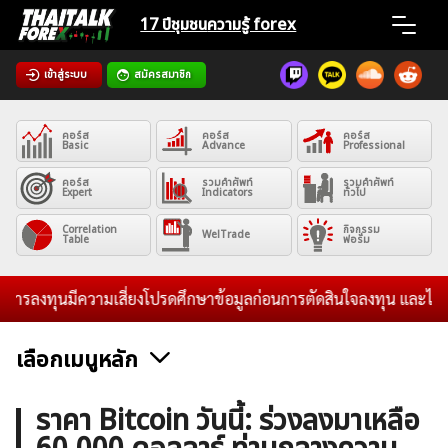
Skip
17 ปีชุมชน
ความรู้ forex
to
content
เข้าสู่ระบบ
สมัครสมาชิก
Home
คอร์ส
คอร์ส
คอร์ส
News
Basic
Advance
Professional
คอร์ส
รวมคำศัพท์
รวมคำศัพท์
Expert
Indicators
ทั่วไป
Articles
Correlation
กิจกรรม
WelTrade
Table
ฟอรั่ม
VPS Register
ลงทุนมีความเสี่ยงโปรดศึกษาข้อมูลก่อนการตัดสินใจลงทุน และไม่รับระด
เลือกเมนูหลัก
ค้นหา
ข่าวฟอเร็กซ์และสกุลเงิน
คริปโตเคอร์เรนซี
ฟรีซิกแนล รายวัน
ราคา Bitcoin วันนี้: ร่วงลงมาเหลือ
สำหรับ: