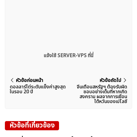
แจ้งใช้ SERVER-VPS ที่นี่
แนะแนว
หัวข้อก่อนหน้า
หัวข้อถัดไป
ดอลลาร์ไต่ระดับแข็งค่าสูงสุด
จีนเตือนสหรัฐฯ ต้องรับผิด
เรื่อง
ในรอบ 20 ปี
ชอบอย่างเต็มที่หากเกิด
สงคราม ผลจากการเยือน
ไต้หวันของเปโลซี
หัวข้อที่เกี่ยวข้อง