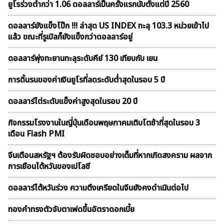
ยูโรร่วงต่ำกว่า 1.06 ดอลลาร์เป็นครั้งแรกนับตั้งแต่ปี 2560
ดอลลาร์ยังแข็งโป๊ก !!! ล่าสุด US INDEX ทะลุ 103.3 หน่วยเข้าไป
แล้ว ขณะที่รูเบิลก็ยังแข็งกว่าดอลลาร์อยู่
ดอลลาร์พุ่งทะยานทะลุระดับคีย์ 130 เทียบกับ เยน
การดิ้นรนของค่าเงินยูโรที่ลดระดับต่ำสุดในรอบ 5 ปี
ดอลลาร์ไต่ระดับแข็งค่าสูงสุดในรอบ 20 ปี
กิจกรรมโรงงานในญี่ปุ่นเดือนพฤษภาคมเติบโตช้าที่สุดในรอบ 3
เดือน Flash PMI
จีนเตือนสหรัฐฯ ต้องรับผิดชอบอย่างเต็มที่หากเกิดสงคราม ผลจาก
การเยือนไต้หวันของเปโลซี
ดอลลาร์ไต้หวันร่วง ความตึงเครียดในจีนยังคงดำเนินต่อไป
ทองคำทรงตัวจับตาเฟดขึ้นอัตราดอกเบี้ย