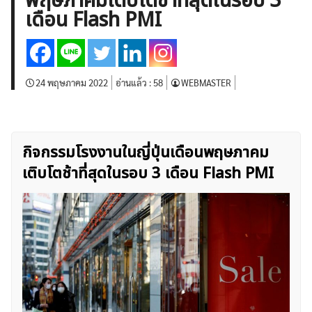
พฤษภาคมเติบโตช้าที่สุดในรอบ 3
บทวิเคราะห์
เศรษฐกิจทั่วไป
ดัชนี-หุ้น
พันธบัตร
เดือน Flash PMI
สินค้าโภคภัณฑ์
โบรกเกอร์ FX
โปรโมชั่น Forex
กองทุน Forex
ฟรี EA
24 พฤษภาคม 2022
อ่านแล้ว :
58
WEBMASTER
กิจกรรมโรงงานในญี่ปุ่นเดือนพฤษภาคม
เติบโตช้าที่สุดในรอบ 3 เดือน Flash PMI