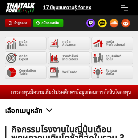
Skip
17 ปีชุมชน
ความรู้ forex
to
content
เข้าสู่ระบบ
สมัครสมาชิก
Home
คอร์ส
คอร์ส
คอร์ส
News
Basic
Advance
Professional
คอร์ส
รวมคำศัพท์
รวมคำศัพท์
Expert
Indicators
ทั่วไป
Articles
Correlation
กิจกรรม
WelTrade
Table
ฟอรั่ม
VPS Register
การลงทุนมีความเสี่ยงโปรดศึกษาข้อมูลก่อนการตัดสินใจลงทุน และไม่ร
เลือกเมนูหลัก
ค้นหา
ข่าวฟอเร็กซ์และสกุลเงิน
คริปโตเคอร์เรนซี
ฟรีซิกแนล รายวัน
กิจกรรมโรงงานในญี่ปุ่นเดือน
สำหรับ: