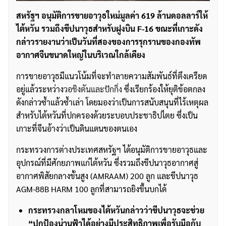
สหรัฐฯ อนุมัติการขายอาวุธใหม่มูลค่า 619 ล้านดอลลาร์ให้
ไต้หวัน รวมถึงขีปนาวุธสำหรับฝูงบิน F-16 ขณะที่เกาะดัง
กล่าวรายงานว่าเป็นวันที่สองของการรุกรานของกองทัพ
อากาศจีนขนาดใหญ่ในบริเวณใกล้เคียง
การขายอาวุธมีแนวโน้มที่จะทำลายความสัมพันธ์ที่ตึงเครียด
อยู่แล้วระหว่าง
วอชิงตันและปักกิ่ง
ซึ่งเรียกร้องให้ยุติข้อตกลง
ดังกล่าวซ้ำแล้วซ้ำเล่า โดยมองว่าเป็นการสนับสนุนที่ไร้เหตุผล
สำหรับไต้หวันที่ปกครองด้วยระบอบประชาธิปไตย ซึ่งเป็น
เกาะที่จีนอ้างว่าเป็นดินแดนของตนเอง
กระทรวงการต่างประเทศสหรัฐฯ ได้อนุมัติการขายอาวุธและ
อุปกรณ์ที่มีศักยภาพแก่ไต้หวัน ซึ่งรวมถึงขีปนาวุธอากาศสู่
อากาศพิสัยกลางขั้นสูง (AMRAAM) 200 ลูก และขีปนาวุธ
AGM-88B HARM 100 ลูกที่สามารถยิงขึ้นบกได้
กระทรวงกลาโหมของไต้หวันกล่าวว่าขีปนาวุธจะช่วย
“ปกป้องน่านฟ้าได้อย่างมีประสิทธิภาพเพื่อรับมือกับ