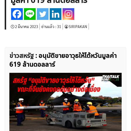
มูลค่า 619 ล้านดอลลาร์
บทวิเคราะห์
เศรษฐกิจทั่วไป
ดัชนี-หุ้น
พันธบัตร
สินค้าโภคภัณฑ์
โบรกเกอร์ FX
โปรโมชั่น Forex
กองทุน Forex
ฟรี EA
2 มีนาคม 2023
อ่านแล้ว :
31
SIRIPAKAN
ข่าวสหรัฐ
: อนุมัติขายอาวุธให้ไต้หวันมูลค่า
619 ล้านดอลลาร์