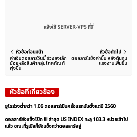
แจ้งใช้ SERVER-VPS ที่นี่
แนะแนว
หัวข้อก่อนหน้า
หัวข้อถัดไป
ค่าเงินดอลลาร์วันนี้ ร่วงลงเล็ก
ดอลลาร์แข็งค่าขึ้น หลังต้นทุน
เรื่อง
น้อยหลังสินค้ากลุ่มโภคภัณฑ์
เเรงงานเพิ่มขึ้น
พุ่งขึ้น
หัวข้อที่เกี่ยวข้อง
ยูโรร่วงต่ำกว่า 1.06 ดอลลาร์เป็นครั้งแรกนับตั้งแต่ปี 2560
ดอลลาร์ยังแข็งโป๊ก !!! ล่าสุด US INDEX ทะลุ 103.3 หน่วยเข้าไป
แล้ว ขณะที่รูเบิลก็ยังแข็งกว่าดอลลาร์อยู่