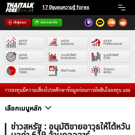
Skip
17 ปีชุมชน
ความรู้ forex
to
content
เข้าสู่ระบบ
สมัครสมาชิก
Home
คอร์ส
คอร์ส
คอร์ส
News
Basic
Advance
Professional
คอร์ส
รวมคำศัพท์
รวมคำศัพท์
Expert
Indicators
ทั่วไป
Articles
Correlation
กิจกรรม
WelTrade
Table
ฟอรั่ม
VPS Register
ารลงทุนมีความเสี่ยงโปรดศึกษาข้อมูลก่อนการตัดสินใจลงทุน และไม่รับร
เลือกเมนูหลัก
ค้นหา
ข่าวฟอเร็กซ์และสกุลเงิน
คริปโตเคอร์เรนซี
ฟรีซิกแนล รายวัน
ข่าวสหรัฐ : อนุมัติขายอาวุธให้ไต้หวัน
สำหรับ: