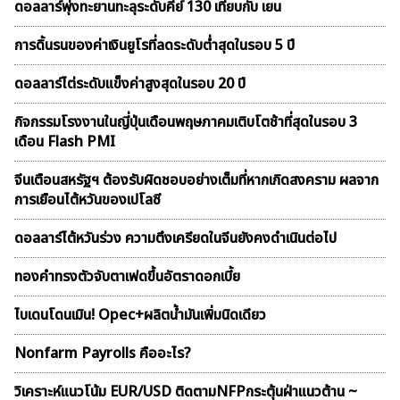
ดอลลาร์พุ่งทะยานทะลุระดับคีย์ 130 เทียบกับ เยน
การดิ้นรนของค่าเงินยูโรที่ลดระดับต่ำสุดในรอบ 5 ปี
ดอลลาร์ไต่ระดับแข็งค่าสูงสุดในรอบ 20 ปี
กิจกรรมโรงงานในญี่ปุ่นเดือนพฤษภาคมเติบโตช้าที่สุดในรอบ 3
เดือน Flash PMI
จีนเตือนสหรัฐฯ ต้องรับผิดชอบอย่างเต็มที่หากเกิดสงคราม ผลจาก
การเยือนไต้หวันของเปโลซี
ดอลลาร์ไต้หวันร่วง ความตึงเครียดในจีนยังคงดำเนินต่อไป
ทองคำทรงตัวจับตาเฟดขึ้นอัตราดอกเบี้ย
ไบเดนโดนเมิน! Opec+ผลิตน้ำมันเพิ่มนิดเดียว
Nonfarm Payrolls คืออะไร?
วิเคราะห์แนวโน้ม EUR/USD ติดตามNFPกระตุ้นฝ่าแนวต้าน ~