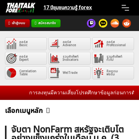
Skip
17 ปีชุมชน
ความรู้ forex
to
content
เข้าสู่ระบบ
สมัครสมาชิก
Home
คอร์ส
คอร์ส
คอร์ส
News
Basic
Advance
Professional
คอร์ส
รวมคำศัพท์
รวมคำศัพท์
Expert
Indicators
ทั่วไป
Articles
Correlation
กิจกรรม
WelTrade
Table
ฟอรั่ม
VPS Register
การลงทุนมีความเสี่ยงโปรดศึกษาข้อมูลก่อนการตัดสินใจ
เลือกเมนูหลัก
ข่าวฟอเร็กซ์และสกุลเงิน
คริปโตเคอร์เรนซี
ฟรีซิกแนล รายวัน
ค้นหา
จับตา NonFarm สหรัฐจะเติบโต
สำหรับ:
อย่างแข็งแกร่งในเดือน ม.ค. (3
บทวิเคราะห์
เศรษฐกิจทั่วไป
ดัชนี-หุ้น
พันธบัตร