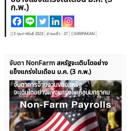
ก.พ.)
สินค้าโภคภัณฑ์
โบรกเกอร์ FX
โปรโมชั่น Forex
กองทุน Forex
ฟรี EA
3 กุมภาพันธ์ 2023
อ่านแล้ว :
37
SIRIPAKAN
จับตา NonFarm
สหรัฐจะเติบโตอย่าง
แข็งแกร่งในเดือน ม.ค. (3 ก.พ.)