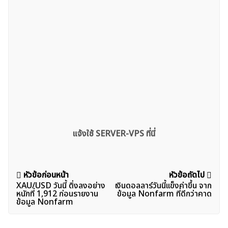
แจ้งใช้ SERVER-VPS ที่นี่
แนะแนว
หัวข้อก่อนหน้า
หัวข้อถัดไป
XAU/USD วันนี้ ดิ่งลงอย่าง
เงินดอลลาร์วันนี้เเข็งค่าขึ้น จาก
เรื่อง
หนักที่ 1,912 ก่อนรายงาน
ข้อมูล Nonfarm ที่ดีกว่าคาด
ข้อมูล Nonfarm