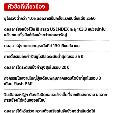
หัวข้อที่เกี่ยวข้อง
ยูโรร่วงต่ำกว่า 1.06 ดอลลาร์เป็นครั้งแรกนับตั้งแต่ปี 2560
ดอลลาร์ยังแข็งโป๊ก !!! ล่าสุด US INDEX ทะลุ 103.3 หน่วยเข้าไป
แล้ว ขณะที่รูเบิลก็ยังแข็งกว่าดอลลาร์อยู่
ดอลลาร์พุ่งทะยานทะลุระดับคีย์ 130 เทียบกับ เยน
การดิ้นรนของค่าเงินยูโรที่ลดระดับต่ำสุดในรอบ 5 ปี
ดอลลาร์ไต่ระดับแข็งค่าสูงสุดในรอบ 20 ปี
กิจกรรมโรงงานในญี่ปุ่นเดือนพฤษภาคมเติบโตช้าที่สุดในรอบ 3
เดือน Flash PMI
จีนเตือนสหรัฐฯ ต้องรับผิดชอบอย่างเต็มที่หากเกิดสงคราม ผลจาก
การเยือนไต้หวันของเปโลซี
ดอลลาร์ไต้หวันร่วง ความตึงเครียดในจีนยังคงดำเนินต่อไป