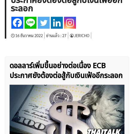
ประกาศยังต้องต่อสู้กับเงินเฟ้ออีก
บทวิเคราะห์
เศรษฐกิจทั่วไป
ดัชนี-หุ้น
พันธบัตร
ระลอก
สินค้าโภคภัณฑ์
โบรกเกอร์ FX
โปรโมชั่น Forex
กองทุน Forex
ฟรี EA
16 ธันวาคม 2022
อ่านแล้ว :
27
JERICHO
ดอลลาร์เพิ่มขึ้นอย่างต่อเนื่อง ECB
ประกาศยังต้องต่อสู้กับเงินเฟ้ออีกระลอก