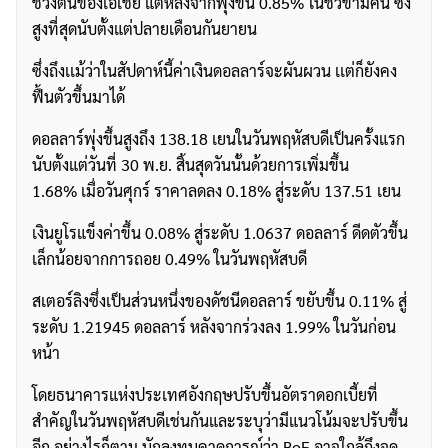
ช่วงต้นของเอเชีย แต่หลังจากพุ่งขึ้น 0.85% ในชั่วข้ามคืน ซึ่ง
สูงที่สุดนับตั้งแต่ปลายเดือนกันยายน
ซึ่งถึงเเม้ว่าในสัปดาห์นี้ค่าเงินดอลลาร์จะผันผวน เเต่ก็ยังคง
ฟื้นตัวขึ้นมาได้
ดอลลาร์พุ่งขึ้นสูงถึง 138.18 เยนในวันพฤหัสบดีเป็นครั้งแรก
นับตั้งแต่วันที่ 30 พ.ย. สิ้นสุดวันนั้นด้วยการเพิ่มขึ้น
1.68% เมื่อวันศุกร์ ราคาลดลง 0.18% สู่ระดับ 137.51 เยน
เงินยูโรแข็งค่าขึ้น 0.08% สู่ระดับ 1.0637 ดอลลาร์ ดีดตัวขึ้น
เล็กน้อยจากการถอย 0.49% ในวันพฤหัสบดี
สเตอร์ลิงซึ่งเป็นส่วนหนึ่งของดัชนีดอลลาร์ ขยับขึ้น 0.11% สู่
ระดับ 1.21945 ดอลลาร์ หลังจากร่วงลง 1.99% ในวันก่อน
หน้า
โดยธนาคารแห่งประเทศอังกฤษปรับขึ้นอัตราดอกเบี้ยที่
สำคัญในวันพฤหัสบดีเช่นกันและระบุว่ามีแนวโน้มจะปรับขึ้น
อีก อย่างไรก็ตาม นักลงทุนคาดการณ์ว่า BoE อาจใกล้ถึงจุด