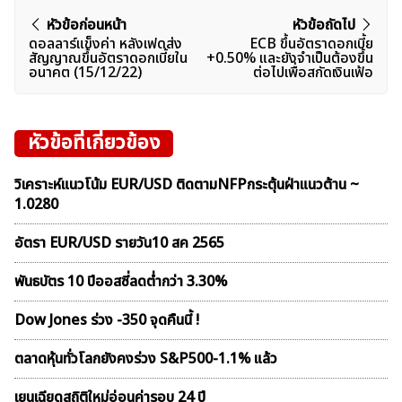
แนะแนว
หัวข้อก่อนหน้า
หัวข้อถัดไป
ดอลลาร์แข็งค่า หลังเฟดส่ง
ECB ขึ้นอัตราดอกเบี้ย
เรื่อง
สัญญาณขึ้นอัตราดอกเบี้ยใน
+0.50% และยังจำเป็นต้องขึ้น
อนาคต (15/12/22)
ต่อไปเพื่อสกัดเงินเฟ้อ
หัวข้อที่เกี่ยวข้อง
วิเคราะห์แนวโน้ม EUR/USD ติดตามNFPกระตุ้นฝ่าแนวต้าน ~
1.0280
อัตรา EUR/USD รายวัน10 สค 2565
พันธบัตร 10 ปีออสซี่ลดต่ำกว่า 3.30%
Dow Jones ร่วง -350 จุดคืนนี้ !
ตลาดหุ้นทั่วโลกยังคงร่วง S&P500-1.1% แล้ว
เยนเฉียดสถิติใหม่อ่อนค่ารอบ 24 ปี