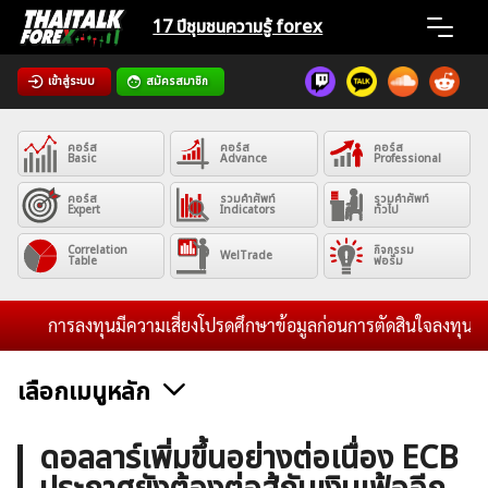
Skip
17 ปีชุมชน
ความรู้ forex
to
content
เข้าสู่ระบบ
สมัครสมาชิก
Home
คอร์ส
คอร์ส
คอร์ส
News
Basic
Advance
Professional
คอร์ส
รวมคำศัพท์
รวมคำศัพท์
Expert
Indicators
ทั่วไป
Articles
Correlation
กิจกรรม
WelTrade
Table
ฟอรั่ม
VPS Register
การลงทุนมีความเสี่ยงโปรดศึกษาข้อมูลก่อนการตัดสินใจลงทุน และไม
เลือกเมนูหลัก
ค้นหา
ข่าวฟอเร็กซ์และสกุลเงิน
คริปโตเคอร์เรนซี
ฟรีซิกแนล รายวัน
ดอลลาร์เพิ่มขึ้นอย่างต่อเนื่อง ECB
สำหรับ: