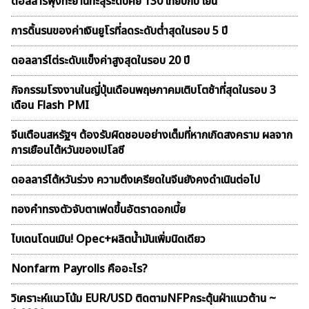
ดอลลาร์พุ่งทะยานทะลุระดับคีย์ 130 เทียบกับ เยน
การดิ้นรนของค่าเงินยูโรที่ลดระดับต่ำสุดในรอบ 5 ปี
ดอลลาร์ไต่ระดับแข็งค่าสูงสุดในรอบ 20 ปี
กิจกรรมโรงงานในญี่ปุ่นเดือนพฤษภาคมเติบโตช้าที่สุดในรอบ 3
เดือน Flash PMI
จีนเตือนสหรัฐฯ ต้องรับผิดชอบอย่างเต็มที่หากเกิดสงคราม ผลจาก
การเยือนไต้หวันของเปโลซี
ดอลลาร์ไต้หวันร่วง ความตึงเครียดในจีนยังคงดำเนินต่อไป
ทองคำทรงตัวจับตาเฟดขึ้นอัตราดอกเบี้ย
ไบเดนโดนเมิน! Opec+ผลิตน้ำมันเพิ่มนิดเดียว
Nonfarm Payrolls คืออะไร?
วิเคราะห์แนวโน้ม EUR/USD ติดตามNFPกระตุ้นฝ่าแนวต้าน ~