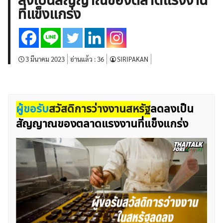
ลงเป็นสัญญาณของตลาดแรงงาน
บทวิเคราะห์
เศรษฐกิจทั่วไป
ดัชนี-หุ้น
พันธบัตร
ที่แข็งแกร่ง
สินค้าโภคภัณฑ์
โบรกเกอร์ FX
โปรโมชั่น Forex
กองทุน Forex
ฟรี EA
3 มีนาคม 2023
อ่านแล้ว :
36
SIRIPAKAN
ผู้ขอรับ
สวัสดิการว่างงานสหรัฐ
ลดลงเป็น
สัญญาณของตลาดแรงงานที่แข็งแกร่ง