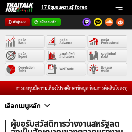
Skip
17 ปีชุมชน
ความรู้ forex
to
content
เข้าสู่ระบบ
สมัครสมาชิก
Home
คอร์ส
คอร์ส
คอร์ส
News
Basic
Advance
Professional
คอร์ส
รวมคำศัพท์
รวมคำศัพท์
Expert
Indicators
ทั่วไป
Articles
Correlation
กิจกรรม
WelTrade
Table
ฟอรั่ม
VPS Register
การลงทุนมีความเสี่ยงโปรดศึกษาข้อมูลก่อนการตัดสินใจลงทุน และไม
เลือกเมนูหลัก
ค้นหา
ข่าวฟอเร็กซ์และสกุลเงิน
คริปโตเคอร์เรนซี
ฟรีซิกแนล รายวัน
ผู้ขอรับสวัสดิการว่างงานสหรัฐลด
สำหรับ: