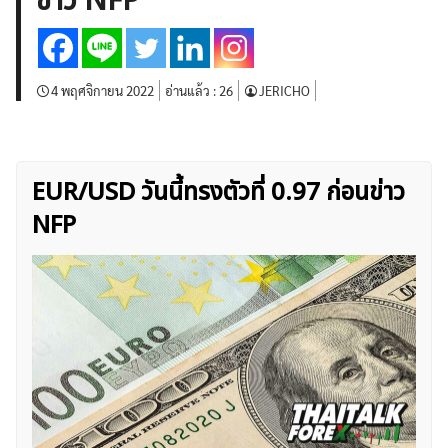
ข่าว NFP
บทวิเคราะห์
เศรษฐกิจทั่วไป
ดัชนี-หุ้น
พันธบัตร
สินค้าโภคภัณฑ์
โบรกเกอร์ FX
โปรโมชั่น Forex
กองทุน Forex
ฟรี EA
4 พฤศจิกายน 2022
อ่านแล้ว :
26
JERICHO
EUR/USD วันนี้ทรงตัวที่ 0.97 ก่อนข่าว
NFP