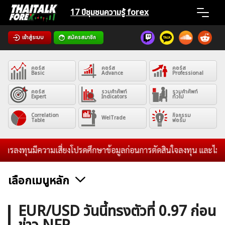
Skip
17 ปีชุมชน
ความรู้ forex
to
content
เข้าสู่ระบบ
สมัครสมาชิก
Home
คอร์ส
คอร์ส
คอร์ส
News
Basic
Advance
Professional
คอร์ส
รวมคำศัพท์
รวมคำศัพท์
Expert
Indicators
ทั่วไป
Articles
Correlation
กิจกรรม
WelTrade
Table
ฟอรั่ม
VPS Register
รลงทุนมีความเสี่ยงโปรดศึกษาข้อมูลก่อนการตัดสินใจลงทุน และไม่รับระ
เลือกเมนูหลัก
ค้นหา
ข่าวฟอเร็กซ์และสกุลเงิน
คริปโตเคอร์เรนซี
ฟรีซิกแนล รายวัน
EUR/USD วันนี้ทรงตัวที่ 0.97 ก่อน
สำหรับ: