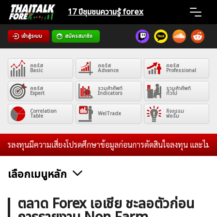
Skip
17 ปีชุมชน
ความรู้ forex
to
content
เข้าสู่ระบบ
สมัครสมาชิก
Home
คอร์ส
คอร์ส
คอร์ส
News
Basic
Advance
Professional
คอร์ส
รวมคำศัพท์
รวมคำศัพท์
Expert
Indicators
ทั่วไป
Articles
Correlation
กิจกรรม
WelTrade
Table
ฟอรั่ม
VPS Register
ลงทุนมีความเสี่ยงโปรดศึกษาข้อมูลก่อนการตัดสินใจลงทุน และไม่รับระด
เลือกเมนูหลัก
ค้นหา
ข่าวฟอเร็กซ์และสกุลเงิน
คริปโตเคอร์เรนซี
ฟรีซิกแนล รายวัน
ตลาด Forex เอเชีย ชะลอตัวก่อน
สำหรับ: