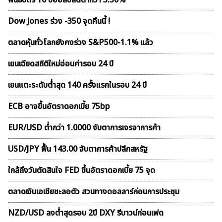
พันธบัตร 10 ปีออสซี่ลดต่ำกว่า 3.30%
Dow Jones ร่วง -350 จุดคืนนี้ !
ตลาดหุ้นทั่วโลกยังคงร่วง S&P500-1.1% แล้ว
เยนเฉียดสถิติใหม่อ่อนค่ารอบ 24 ปี
เยนแตะระดับต่ำสุด 140 ครั้งแรกในรอบ 24 ปี
ECB อาจขึ้นอัตราดอกเบี้ย 75bp
EUR/USD ต่ำกว่า 1.0000 จับตาการเจรจาการค้า
USD/JPY ฟื้น 143.00 จับตาการค้าปลีกสหรัฐ
ใกล้ถึงวันตัดสินใจ FED ขึ้นอัตราดอกเบี้ย 75 จุด
ตลาดเงินเอเชียชะลอตัว สวนทางดอลลาร์ก่อนการประชุม
NZD/USD ลงต่ำสุดรอบ 2ปี DXY รีบาวน์ก่อนเฟด