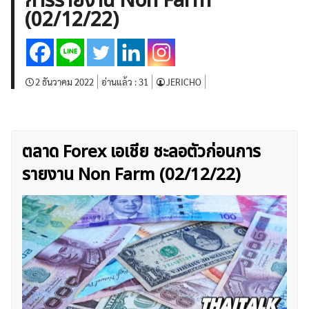
การรายงาน Non Farm
บทวิเคราะห์
เศรษฐกิจทั่วไป
ดัชนี-หุ้น
พันธบัตร
(02/12/22)
สินค้าโภคภัณฑ์
โบรกเกอร์ FX
โปรโมชั่น Forex
กองทุน Forex
ฟรี EA
2 ธันวาคม 2022
อ่านแล้ว :
31
JERICHO
ตลาด Forex เอเชีย ชะลอตัวก่อนการ
รายงาน Non Farm (02/12/22)