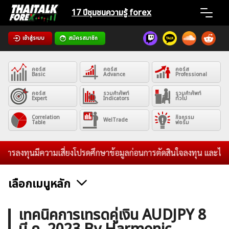
Skip
17 ปีชุมชน
ความรู้ forex
to
content
เข้าสู่ระบบ
สมัครสมาชิก
Home
คอร์ส
คอร์ส
คอร์ส
News
Basic
Advance
Professional
คอร์ส
รวมคำศัพท์
รวมคำศัพท์
Expert
Indicators
ทั่วไป
Articles
Correlation
กิจกรรม
WelTrade
Table
ฟอรั่ม
VPS Register
รลงทุนมีความเสี่ยงโปรดศึกษาข้อมูลก่อนการตัดสินใจลงทุน และไม่รับร
เลือกเมนูหลัก
ค้นหา
ข่าวฟอเร็กซ์และสกุลเงิน
คริปโตเคอร์เรนซี
ฟรีซิกแนล รายวัน
เทคนิคการเทรดคู่เงิน AUDJPY 8
สำหรับ: