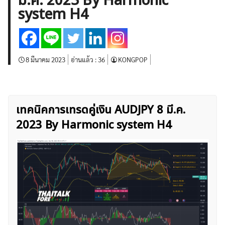
มี.ค. 2023 By Harmonic
บทวิเคราะห์
เศรษฐกิจทั่วไป
ดัชนี-หุ้น
พันธบัตร
system H4
สินค้าโภคภัณฑ์
โบรกเกอร์ FX
โปรโมชั่น Forex
กองทุน Forex
ฟรี EA
8 มีนาคม 2023
อ่านแล้ว :
36
KONGPOP
เทคนิคการเทรดคู่เงิน AUDJPY 8 มี.ค.
2023 By Harmonic system H4