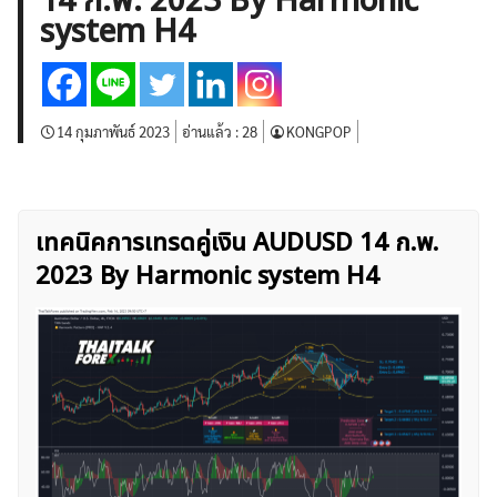
14 ก.พ. 2023 By Harmonic
บทวิเคราะห์
เศรษฐกิจทั่วไป
ดัชนี-หุ้น
พันธบัตร
system H4
สินค้าโภคภัณฑ์
โบรกเกอร์ FX
โปรโมชั่น Forex
กองทุน Forex
ฟรี EA
14 กุมภาพันธ์ 2023
อ่านแล้ว :
28
KONGPOP
เทคนิคการเทรดคู่เงิน AUDUSD 14 ก.พ.
2023 By Harmonic system H4