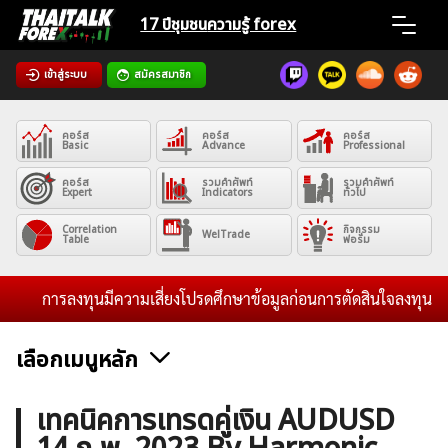
Skip
17 ปีชุมชน
ความรู้ forex
to
content
เข้าสู่ระบบ
สมัครสมาชิก
Home
คอร์ส
คอร์ส
คอร์ส
News
Basic
Advance
Professional
คอร์ส
รวมคำศัพท์
รวมคำศัพท์
Expert
Indicators
ทั่วไป
Articles
Correlation
กิจกรรม
WelTrade
Table
ฟอรั่ม
VPS Register
การลงทุนมีความเสี่ยงโปรดศึกษาข้อมูลก่อนการตัดสินใจลงทุน และไม
เลือกเมนูหลัก
ค้นหา
ข่าวฟอเร็กซ์และสกุลเงิน
คริปโตเคอร์เรนซี
ฟรีซิกแนล รายวัน
เทคนิคการเทรดคู่เงิน AUDUSD
สำหรับ: