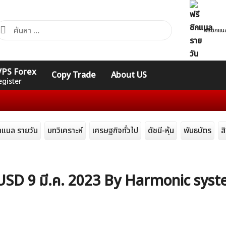
้นหา
ฟรีซิกแน
ำหรับ:
คอร์ส
รวมคำศัพท์
รวมคำศัพท์
 VPS Forex
Copy Trade
About US
Expert
Indicators
ทั่วไป
egister
ิกแนล รายวัน
บทวิเคราะห์
เศรษฐกิจทั่วไป
ดัชนี-หุ้น
พันธบัตร
ส
DUSD 9 มี.ค. 2023 By Harmonic sys