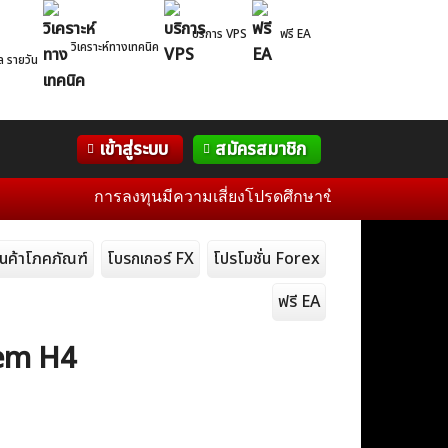
บริการ VPS
ฟรี EA
วิเคราะห์ทางเทคนิค
ล รายวัน
Correlation
WelTrade
กิจกรรม
เข้าสู่ระบบ
สมัครสมาชิก
Table
ฟอรั่ม
การลงทุนมีความเสี่ยงโปรดศึกษาข้อมูลก่อนการตัดสินใจล
ินค้าโภคภัณฑ์
โบรกเกอร์ FX
โปรโมชั่น Forex
ฟรี EA
tem H4