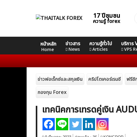
Skip
to
17 ปีชุมชน
ค
content
ความรู้ forex
ส
Home
คอร์ส
คอร์ส
คอร์ส
ข่าวสาร
ความรู้ทั่วไป
บริการ
หน้าหลัก
News
Basic
Advance
Professional
News
Articles
VPS R
Home
Articles
ข่าวฟอเร็กซ์และสกุลเงิน
คริปโตเคอร์เรนซี
ฟรีซ
VPS Register
กองทุน Forex
เทคนิคการเทรดคู่เงิน AU