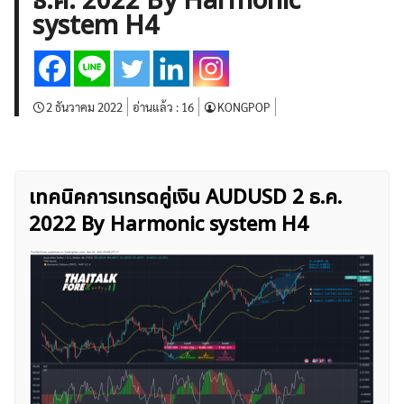
ธ.ค. 2022 By Harmonic
บทวิเคราะห์
เศรษฐกิจทั่วไป
ดัชนี-หุ้น
พันธบัตร
system H4
สินค้าโภคภัณฑ์
โบรกเกอร์ FX
โปรโมชั่น Forex
กองทุน Forex
ฟรี EA
2 ธันวาคม 2022
อ่านแล้ว :
16
KONGPOP
เทคนิคการเทรดคู่เงิน AUDUSD 2 ธ.ค.
2022 By Harmonic system H4