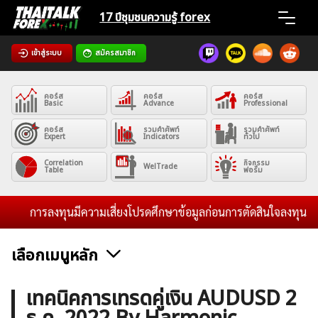
Skip
17 ปีชุมชน
ความรู้ forex
to
content
เข้าสู่ระบบ
สมัครสมาชิก
Home
คอร์ส
คอร์ส
คอร์ส
News
Basic
Advance
Professional
คอร์ส
รวมคำศัพท์
รวมคำศัพท์
Expert
Indicators
ทั่วไป
Articles
Correlation
กิจกรรม
WelTrade
Table
ฟอรั่ม
VPS Register
การลงทุนมีความเสี่ยงโปรดศึกษาข้อมูลก่อนการตัดสินใจลงทุน และไม
เลือกเมนูหลัก
ค้นหา
ข่าวฟอเร็กซ์และสกุลเงิน
คริปโตเคอร์เรนซี
ฟรีซิกแนล รายวัน
เทคนิคการเทรดคู่เงิน AUDUSD 2
สำหรับ: