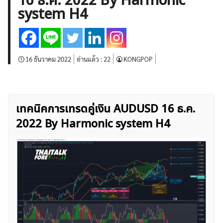
16 ธ.ค. 2022 By Harmonic
บทวิเคราะห์
เศรษฐกิจทั่วไป
ดัชนี-หุ้น
พันธบัตร
system H4
สินค้าโภคภัณฑ์
โบรกเกอร์ FX
โปรโมชั่น Forex
กองทุน Forex
ฟรี EA
16 ธันวาคม 2022
อ่านแล้ว :
22
KONGPOP
เทคนิคการเทรดคู่เงิน AUDUSD 16 ธ.ค.
2022 By Harmonic system H4