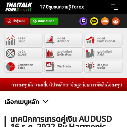
Skip
17 ปีชุมชน
ความรู้ forex
to
content
เข้าสู่ระบบ
สมัครสมาชิก
Home
คอร์ส
คอร์ส
คอร์ส
News
Basic
Advance
Professional
คอร์ส
รวมคำศัพท์
รวมคำศัพท์
Expert
Indicators
ทั่วไป
Articles
Correlation
กิจกรรม
WelTrade
Table
ฟอรั่ม
VPS Register
การลงทุนมีความเสี่ยงโปรดศึกษาข้อมูลก่อนการตัดสินใจลงทุน และไม
เลือกเมนูหลัก
ค้นหา
ข่าวฟอเร็กซ์และสกุลเงิน
คริปโตเคอร์เรนซี
ฟรีซิกแนล รายวัน
เทคนิคการเทรดคู่เงิน AUDUSD
สำหรับ: