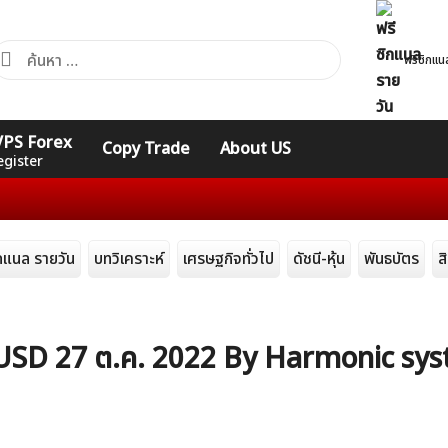
้นหา
ฟรีซิกแน
ำหรับ:
คอร์ส
รวมคำศัพท์
รวมคำศัพท์
 VPS Forex
Copy Trade
About US
Expert
Indicators
ทั่วไป
egister
ิกแนล รายวัน
บทวิเคราะห์
เศรษฐกิจทั่วไป
ดัชนี-หุ้น
พันธบัตร
ส
UDUSD 27 ต.ค. 2022 By Harmonic sy