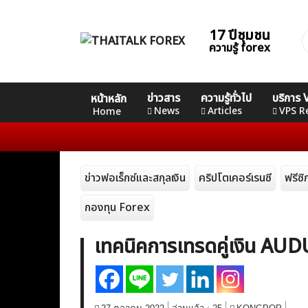
Skip
to
17 ปีชุมชน
ค
content
ความรู้ forex
ส
Home
คอร์ส
คอร์ส
คอร์ส
ข่าวสาร
ความรู้ทั่วไป
บริการ
หน้าหลัก
News
Basic
Advance
Professional
News
Articles
VPS R
Home
Articles
ข่าวฟอเร็กซ์และสกุลเงิน
คริปโตเคอร์เรนซี
ฟรีซ
VPS Register
กองทุน Forex
เทคนิคการเทรดคู่เงิน A