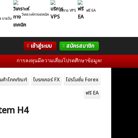
บริการ VPS
ฟรี EA
วิเคราะห์ทางเทคนิค
ล รายวัน
Correlation
WelTrade
กิจกรรม
เข้าสู่ระบบ
สมัครสมาชิก
Table
ฟอรั่ม
การลงทุนมีความเสี่ยงโปรดศึกษาข้อมูลก่อนการตัดสินใจลงทุน 
ินค้าโภคภัณฑ์
โบรกเกอร์ FX
โปรโมชั่น Forex
ฟรี EA
stem H4