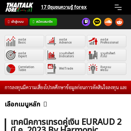
Skip
17 ปีชุมชน
ความรู้ forex
to
content
เข้าสู่ระบบ
สมัครสมาชิก
Home
คอร์ส
คอร์ส
คอร์ส
News
Basic
Advance
Professional
คอร์ส
รวมคำศัพท์
รวมคำศัพท์
Expert
Indicators
ทั่วไป
Articles
Correlation
กิจกรรม
WelTrade
Table
ฟอรั่ม
VPS Register
การลงทุนมีความเสี่ยงโปรดศึกษาข้อมูลก่อนการตัดสินใจลงทุน และไม่รับ
เลือกเมนูหลัก
ข่าวฟอเร็กซ์และสกุลเงิน
คริปโตเคอร์เรนซี
ฟรีซิกแนล รายวัน
ค้นหา
เทคนิคการเทรดคู่เงิน EURAUD 2
สำหรับ:
มี.ค. 2023 By Harmonic
บทวิเคราะห์
เศรษฐกิจทั่วไป
ดัชนี-หุ้น
พันธบัตร