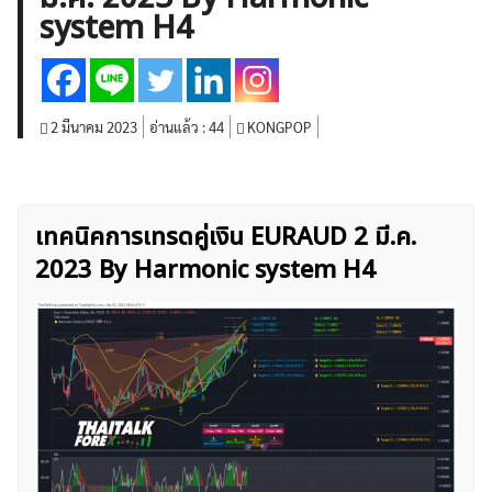
system H4
สินค้าโภคภัณฑ์
โบรกเกอร์ FX
โปรโมชั่น Forex
กองทุน Forex
ฟรี EA
2 มีนาคม 2023
อ่านแล้ว :
44
KONGPOP
เทคนิคการเทรดคู่เงิน EURAUD 2 มี.ค.
2023 By Harmonic system H4