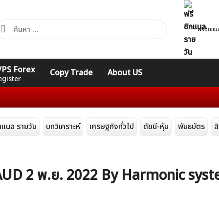
้นหา
ฟรีซิกแน
ำหรับ:
คอร์ส
รวมคำศัพท์
รวมคำศัพท์
 VPS Forex
Copy Trade
About US
Expert
Indicators
ทั่วไป
egister
ิกแนล รายวัน
บทวิเคราะห์
เศรษฐกิจทั่วไป
ดัชนี-หุ้น
พันธบัตร
ส
URAUD 2 พ.ย. 2022 By Harmonic sys