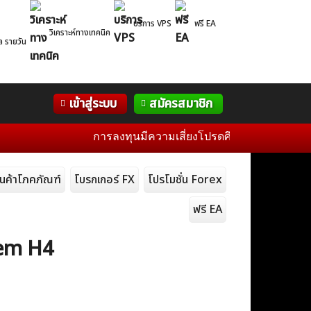
บริการ VPS
ฟรี EA
วิเคราะห์ทางเทคนิค
ล รายวัน
Correlation
WelTrade
กิจกรรม
เข้าสู่ระบบ
สมัครสมาชิก
Table
ฟอรั่ม
การลงทุนมีความเสี่ยงโปรดศึกษาข้อมูลก่อนการตัดส
ินค้าโภคภัณฑ์
โบรกเกอร์ FX
โปรโมชั่น Forex
ฟรี EA
tem H4