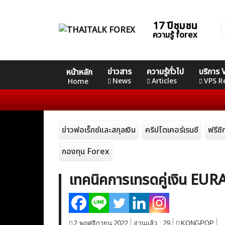
Skip
to
17 ปีชุมชน
ค
content
ความรู้ forex
ส
Home
คอร์ส
คอร์ส
คอร์ส
ข่าวสาร
ความรู้ทั่วไป
บริการ
หน้าหลัก
News
Basic
Advance
Professional
News
Articles
VPS R
Home
Articles
ข่าวฟอเร็กซ์และสกุลเงิน
คริปโตเคอร์เรนซี
ฟรีซ
VPS Register
กองทุน Forex
เทคนิคการเทรดคู่เงิน E
2 พฤศจิกายน 2022
อ่านแล้ว :
29
KONGPOP