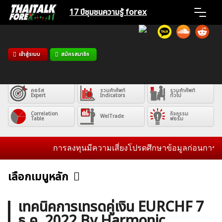
Skip
17 ปีชุมชน
ความรู้ forex
to
content
Home
เข้าสู่ระบบ
สมัครสมาชิก
คอร์ส
คอร์ส
คอร์ส
News
Basic
Advance
Professional
คอร์ส
รวมคำศัพท์
รวมคำศัพท์
Expert
Indicators
ทั่วไป
Articles
Correlation
กิจกรรม
WelTrade
Table
ฟอรั่ม
VPS Register
การลงทุนมีความเสี่ยงโปรดศึกษาข้อมูลก่อนการตัดสิ
เลือกเมนูหลัก
ข่าวฟอเร็กซ์และสกุลเงิน
คริปโตเคอร์เรนซี
ฟรีซิกแนล รายวัน
ค้นหา
เทคนิคการเทรดคู่เงิน EURCHF 7
สำหรับ:
ธ.ค. 2022 By Harmonic
บทวิเคราะห์
เศรษฐกิจทั่วไป
ดัชนี-หุ้น
พันธบัตร