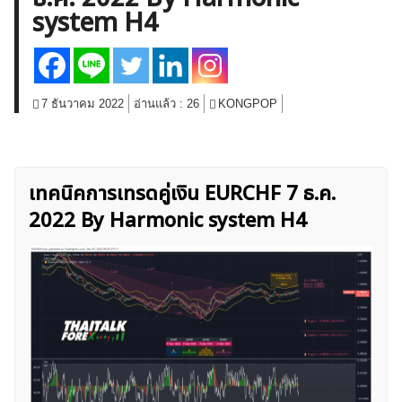
system H4
สินค้าโภคภัณฑ์
โบรกเกอร์ FX
โปรโมชั่น Forex
กองทุน Forex
ฟรี EA
7 ธันวาคม 2022
อ่านแล้ว :
26
KONGPOP
เทคนิคการเทรดคู่เงิน EURCHF 7 ธ.ค.
2022 By Harmonic system H4