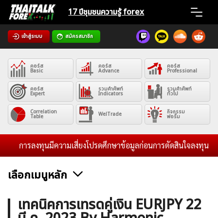
Skip
17 ปีชุมชน
ความรู้ forex
to
content
เข้าสู่ระบบ
สมัครสมาชิก
Home
คอร์ส
คอร์ส
คอร์ส
News
Basic
Advance
Professional
คอร์ส
รวมคำศัพท์
รวมคำศัพท์
Expert
Indicators
ทั่วไป
Articles
Correlation
กิจกรรม
WelTrade
Table
ฟอรั่ม
VPS Register
การลงทุนมีความเสี่ยงโปรดศึกษาข้อมูลก่อนการตัดสินใจลงทุน และไม
เลือกเมนูหลัก
ค้นหา
ข่าวฟอเร็กซ์และสกุลเงิน
คริปโตเคอร์เรนซี
ฟรีซิกแนล รายวัน
เทคนิคการเทรดคู่เงิน EURJPY 22
สำหรับ: