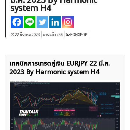
มี.ค. 2023 By Harmonic
บทวิเคราะห์
เศรษฐกิจทั่วไป
ดัชนี-หุ้น
พันธบัตร
system H4
สินค้าโภคภัณฑ์
โบรกเกอร์ FX
โปรโมชั่น Forex
กองทุน Forex
ฟรี EA
22 มีนาคม 2023
อ่านแล้ว :
36
KONGPOP
เทคนิคการเทรดคู่เงิน EURJPY 22 มี.ค.
2023 By Harmonic system H4