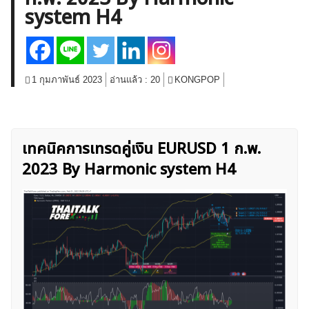
system H4
สินค้าโภคภัณฑ์
โบรกเกอร์ FX
โปรโมชั่น Forex
กองทุน Forex
ฟรี EA
1 กุมภาพันธ์ 2023
อ่านแล้ว :
20
KONGPOP
เทคนิคการเทรดคู่เงิน EURUSD 1 ก.พ.
2023 By Harmonic system H4