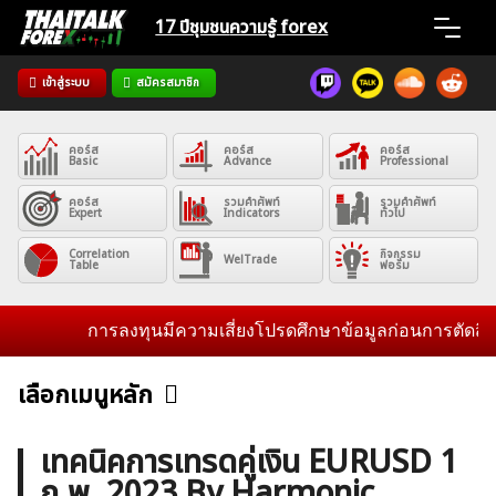
Skip
17 ปีชุมชน
ความรู้ forex
to
content
เข้าสู่ระบบ
สมัครสมาชิก
Home
คอร์ส
คอร์ส
คอร์ส
News
Basic
Advance
Professional
คอร์ส
รวมคำศัพท์
รวมคำศัพท์
Expert
Indicators
ทั่วไป
Articles
Correlation
กิจกรรม
WelTrade
Table
ฟอรั่ม
VPS Register
การลงทุนมีความเสี่ยงโปรดศึกษาข้อมูลก่อนการตัดสินใจล
เลือกเมนูหลัก
ข่าวฟอเร็กซ์และสกุลเงิน
คริปโตเคอร์เรนซี
ฟรีซิกแนล รายวัน
ค้นหา
เทคนิคการเทรดคู่เงิน EURUSD 1
สำหรับ:
ก.พ. 2023 By Harmonic
บทวิเคราะห์
เศรษฐกิจทั่วไป
ดัชนี-หุ้น
พันธบัตร