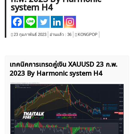
system H4
สินค้าโภคภัณฑ์
โบรกเกอร์ FX
โปรโมชั่น Forex
กองทุน Forex
ฟรี EA
23 กุมภาพันธ์ 2023
อ่านแล้ว :
36
KONGPOP
เทคนิคการเทรดคู่เงิน XAUUSD 23 ก.พ.
2023 By Harmonic system H4