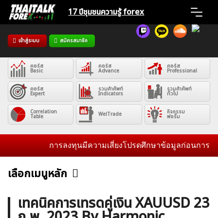
Skip
17 ปีชุมชน
ความรู้ forex
to
content
เข้าสู่ระบบ
สมัครสมาชิก
Home
คอร์ส
คอร์ส
คอร์ส
News
Basic
Advance
Professional
คอร์ส
รวมคำศัพท์
รวมคำศัพท์
Expert
Indicators
ทั่วไป
Articles
Correlation
กิจกรรม
WelTrade
Table
ฟอรั่ม
VPS Register
การลงทุนมีความเสี่ยงโปรดศึกษาข้อมูลก่อนการตัดสิน
เลือกเมนูหลัก
ข่าวฟอเร็กซ์และสกุลเงิน
คริปโตเคอร์เรนซี
ฟรีซิกแนล รายวัน
ค้นหา
เทคนิคการเทรดคู่เงิน XAUUSD 23
สำหรับ:
ก.พ. 2023 By Harmonic
บทวิเคราะห์
เศรษฐกิจทั่วไป
ดัชนี-หุ้น
พันธบัตร