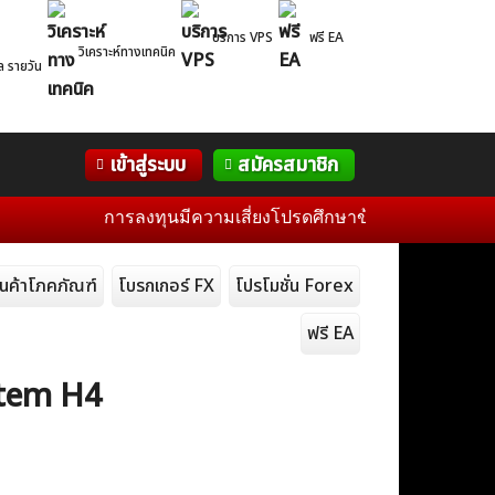
บริการ VPS
ฟรี EA
วิเคราะห์ทางเทคนิค
ล รายวัน
Correlation
WelTrade
กิจกรรม
เข้าสู่ระบบ
สมัครสมาชิก
Table
ฟอรั่ม
การลงทุนมีความเสี่ยงโปรดศึกษาข้อมูลก่อนการตัดสินใจ
ินค้าโภคภัณฑ์
โบรกเกอร์ FX
โปรโมชั่น Forex
ฟรี EA
stem H4