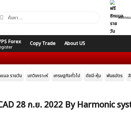
้นหา
ฟรีซิกแน
ำหรับ:
คอร์ส
รวมคำศัพท์
รวมคำศัพท์
 VPS Forex
Copy Trade
About US
Expert
Indicators
ทั่วไป
egister
ิกแนล รายวัน
บทวิเคราะห์
เศรษฐกิจทั่วไป
ดัชนี-หุ้น
พันธบัตร
ส
UDCAD 28 ก.ย. 2022 By Harmonic sy