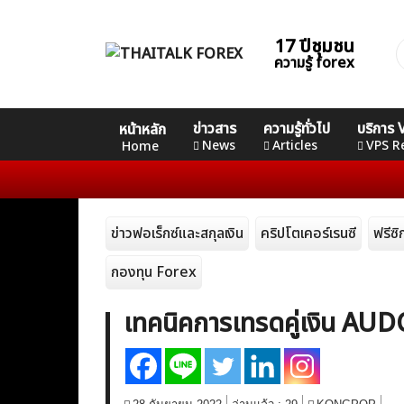
Skip
to
17 ปีชุมชน
ค
content
ความรู้ forex
ส
Home
คอร์ส
คอร์ส
คอร์ส
ข่าวสาร
ความรู้ทั่วไป
บริการ
หน้าหลัก
News
Basic
Advance
Professional
News
Articles
VPS R
Home
Articles
ข่าวฟอเร็กซ์และสกุลเงิน
คริปโตเคอร์เรนซี
ฟรีซ
VPS Register
กองทุน Forex
เทคนิคการเทรดคู่เงิน A